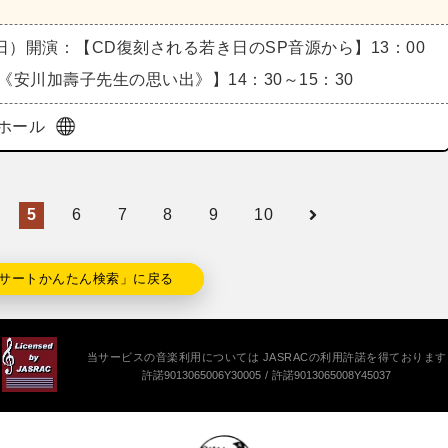
（日）
開演：【CD復刻される若き日のSP音源から】13：00
談《安川加壽子先生の思い出》】14：30～15：30
ホール
5
6
7
8
9
10
サートかんたん検索」に戻る
当サービスの音楽利用については JASRACの利用許諾を得ております
許諾9013065006Y30005
許諾9013065008Y45037