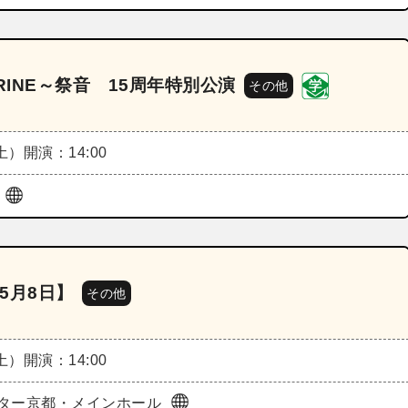
RINE～祭音 15周年特別公演
その他
（土）
開演：14:00
ル
5月8日】
その他
（土）
開演：14:00
ター京都・メインホール