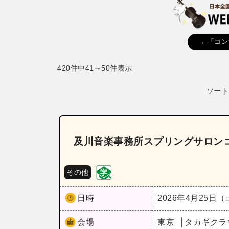
←「コン
420件中41～50件表示
ソート
及川音楽事務所スプリングサロン
その他
日時
2026年4月25日
会場
東京
タカギクラ