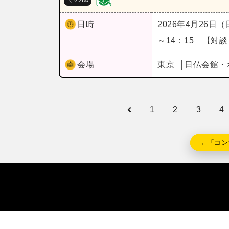
日時
2026年4月26日
～14：15 【対
会場
東京
日仏会館・
1
2
3
4
←「コン