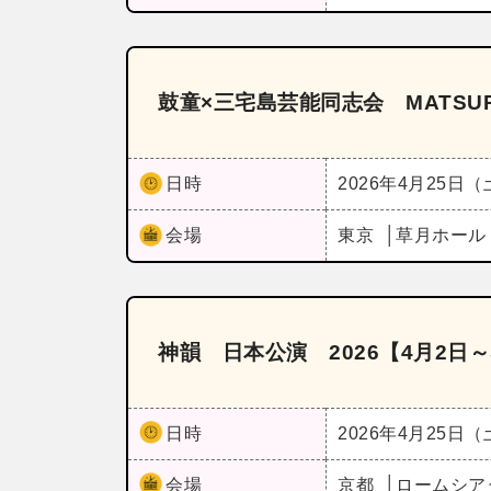
鼓童×三宅島芸能同志会 MATSU
日時
2026年4月25日
会場
東京
草月ホー
神韻 日本公演 2026【4月2日～
日時
2026年4月25日
会場
京都
ロームシア