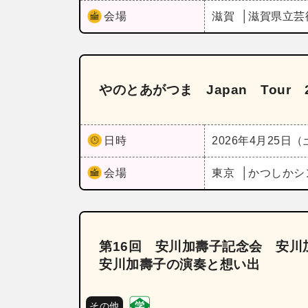
会場
滋賀
滋賀県立芸
やのとあがつま Japan Tour 2
日時
2026年4月25日
会場
東京
かつしかシ
第16回 安川加壽子記念会 安
安川加壽子の演奏と想い出
その他