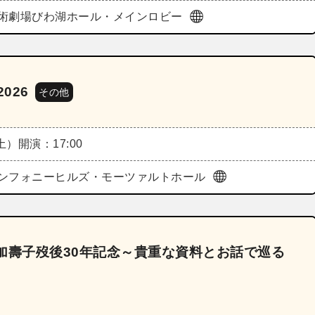
術劇場びわ湖ホール・メインロビー
026
その他
（土）
開演：17:00
ンフォニーヒルズ・モーツァルトホール
川加壽子歿後30年記念～貴重な資料とお話で巡る