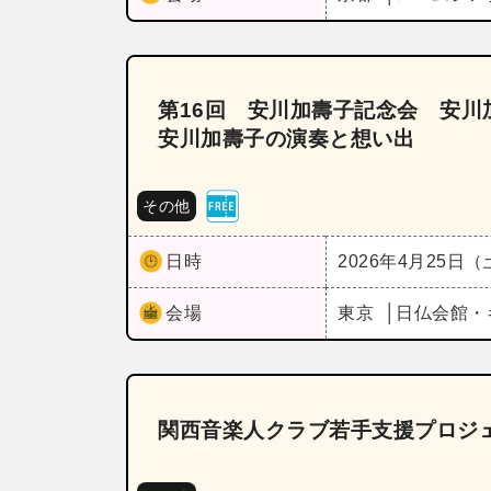
第16回 安川加壽子記念会 安
安川加壽子の演奏と想い出
その他
日時
2026年4月25日
会場
東京
日仏会館・
関西音楽人クラブ若手支援プロジェ