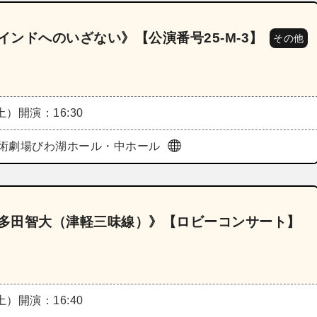
インドへのいざない》【公演番号25‐M‐3】
その他
（土）
開演：16:30
術劇場びわ湖ホール・中ホール
《多田智大（津軽三味線）》【ロビーコンサート】
（土）
開演：16:40