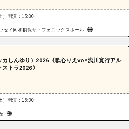
（土）
開演：15:00
ッセイ同和損保ザ・フェニックスホール
カしんゆり）2026《歌心りえvo×浅川寛行アル
ストラ2026》
（土）
開演：16:00
館