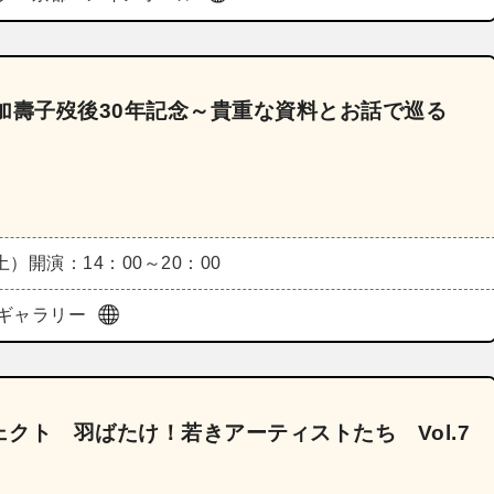
川加壽子歿後30年記念～貴重な資料とお話で巡る
（土）
開演：14：00～20：00
ギャラリー
クト 羽ばたけ！若きアーティストたち Vol.7