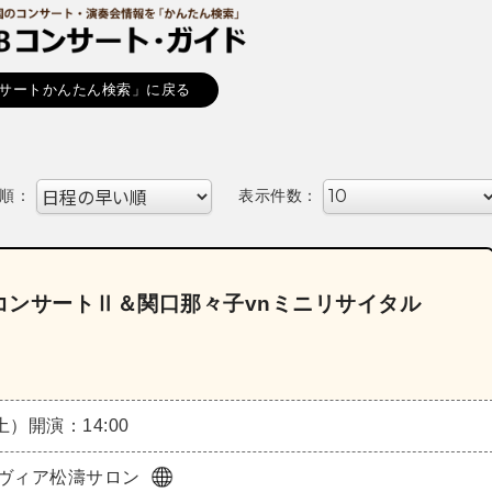
サートかんたん検索」に戻る
順：
表示件数：
コンサートⅡ＆関口那々子vnミニリサイタル
（土）
開演：14:00
ヴィア松濤サロン