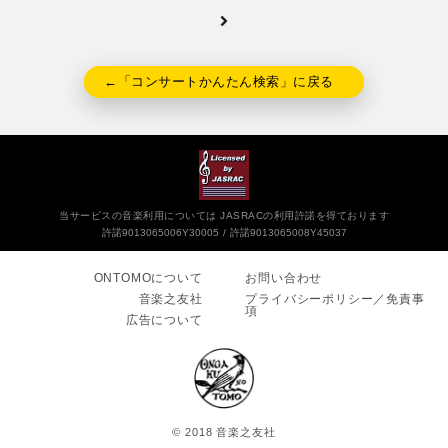
←「コンサートかんたん検索」に戻る
当サービスの音楽利用については JASRACの利用許諾を得ております
許諾9013065006Y30005
許諾9013065008Y45037
ONTOMOについて
お問い合わせ
音楽之友社
プライバシーポリシー／免責事
項
広告について
© 2018 音楽之友社