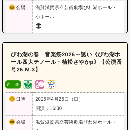
会場
滋賀
滋賀県立芸術劇場びわ湖ホール・
小ホール
びわ湖の春 音楽祭2026～誘い《びわ湖ホ
ール四大テノール・植松さやかp》【公演番
号26‐M‐3】
声 楽
日時
2026年4月26日（日）
開演：16:30
会場
滋賀
滋賀県立芸術劇場びわ湖ホール・