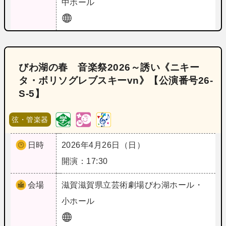
中ホール
びわ湖の春 音楽祭2026～誘い《ニキー
タ・ボリソグレブスキーvn》【公演番号26‐
S‐5】
弦・管楽器
日時
2026年4月26日（日）
開演：17:30
会場
滋賀
滋賀県立芸術劇場びわ湖ホール・
小ホール