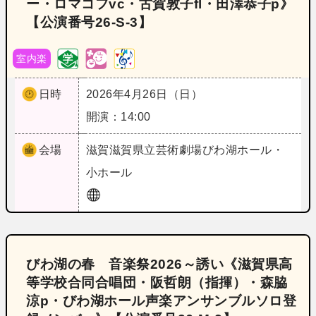
ー・ロマコフvc・古賀敦子fl・田澤恭子p》
【公演番号26‐S‐3】
室内楽
日時
2026年4月26日（日）
開演：14:00
会場
滋賀
滋賀県立芸術劇場びわ湖ホール・
小ホール
びわ湖の春 音楽祭2026～誘い《滋賀県高
等学校合同合唱団・阪哲朗（指揮）・森脇
涼p・びわ湖ホール声楽アンサンブルソロ登