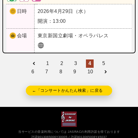
日時
2026年4月29日（水）
開演：13:00
会場
東京
新国立劇場・オペラパレス
1
2
3
4
5
6
7
8
9
10
←「コンサートかんたん検索」に戻る
当サービスの音楽利用については JASRACの利用許諾を得ております
許諾9013065006Y30005
許諾9013065008Y45037