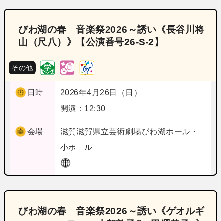
びわ湖の春 音楽祭2026～誘い《長谷川将
山（尺八）》【公演番号26‐S‐2】
その他
日時
2026年4月26日（日）
開演：12:30
会場
滋賀
滋賀県立芸術劇場びわ湖ホール・
小ホール
びわ湖の春 音楽祭2026～誘い《ゲオルギ