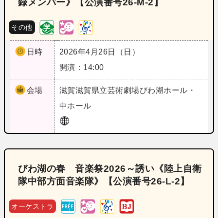
録メンバー》【公演番号26‐M‐2】
その他
日時
2026年4月26日（日）
開演：14:00
会場
滋賀
滋賀県立芸術劇場びわ湖ホール・
中ホール
びわ湖の春 音楽祭2026～誘い《陸上自衛
隊中部方面音楽隊》【公演番号26‐L‐2】
オーケストラ