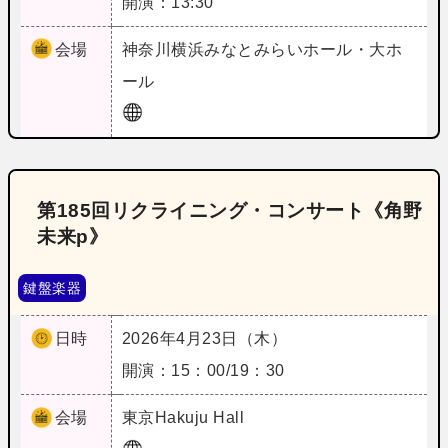
開演：13:30
会場
神奈川
横浜みなとみらいホール・大ホ
ール
第185回リクライニング・コンサート《角野
未来p》
鍵盤楽器
日時
2026年4月23日（木）
開演：15：00/19：30
会場
東京
Hakuju Hall