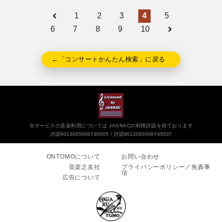
1
2
3
4
5
6
7
8
9
10
←「コンサートかんたん検索」に戻る
当サービスの音楽利用については JASRACの利用許諾を得ております
許諾9013065006Y30005
許諾9013065008Y45037
ONTOMOについて
お問い合わせ
音楽之友社
プライバシーポリシー／免責事
項
広告について