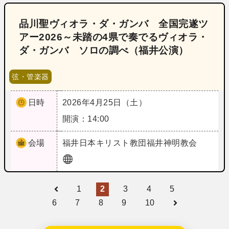
品川聖ヴィオラ・ダ・ガンバ 全国完遂ツ
アー2026～未踏の4県で奏でるヴィオラ・
ダ・ガンバ ソロの調べ（福井公演）
弦・管楽器
日時
2026年4月25日（土）
開演：14:00
会場
福井
日本キリスト教団福井神明教会
1
2
3
4
5
6
7
8
9
10