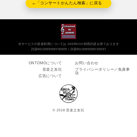
←「コンサートかんたん検索」に戻る
当サービスの音楽利用については JASRACの利用許諾を得ております
許諾9013065006Y30005
許諾9013065008Y45037
ONTOMOについて
お問い合わせ
音楽之友社
プライバシーポリシー／免責事
項
広告について
© 2018 音楽之友社