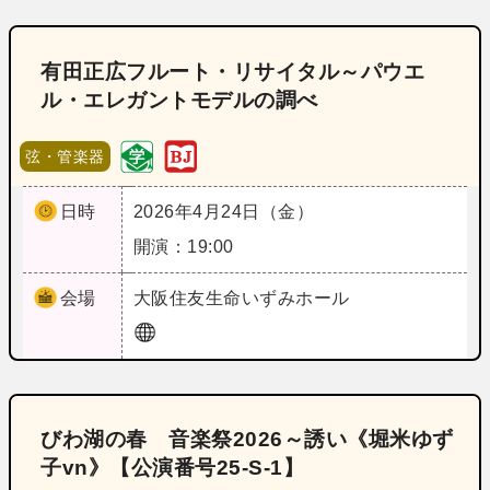
有田正広フルート・リサイタル～パウエ
ル・エレガントモデルの調べ
弦・管楽器
日時
2026年4月24日（金）
開演：19:00
会場
大阪
住友生命いずみホール
びわ湖の春 音楽祭2026～誘い《堀米ゆず
子vn》【公演番号25‐S‐1】