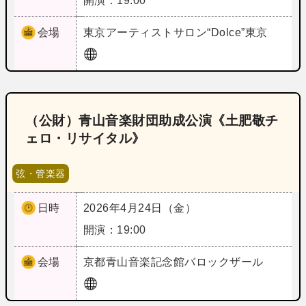
開演：19:00
会場
東京
アーティストサロン“Dolce”東京
（公財）青山音楽財団助成公演《土肥敬チ
ェロ・リサイタル》
弦・管楽器
日時
2026年4月24日（金）
開演：19:00
会場
京都
青山音楽記念館バロックザール