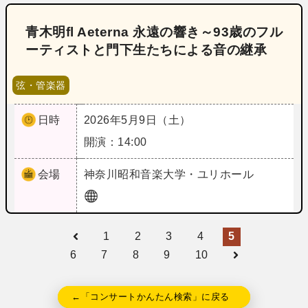
青木明fl Aeterna 永遠の響き～93歳のフル
ーティストと門下生たちによる音の継承
弦・管楽器
日時
2026年5月9日（土）
開演：14:00
会場
神奈川
昭和音楽大学・ユリホール
1
2
3
4
5
6
7
8
9
10
←「コンサートかんたん検索」に戻る