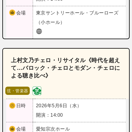
会場
東京
サントリーホール・ブルーローズ
（小ホール）
上村文乃チェロ・リサイタル《時代を超え
て…バロック・チェロとモダン・チェロに
よる聴き比べ》
弦・管楽器
日時
2026年5月6日（水）
開演：14:00
会場
愛知
宗次ホール