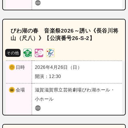
びわ湖の春 音楽祭2026～誘い《長谷川将
山（尺八）》【公演番号26‐S‐2】
その他
日時
2026年4月26日（日）
開演：12:30
会場
滋賀
滋賀県立芸術劇場びわ湖ホール・
小ホール