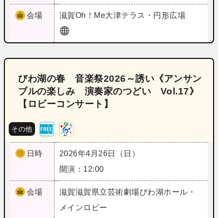
会場
滋賀
Oh！Me大津テラス・円形広場
びわ湖の春 音楽祭2026～誘い《アンサン
ブルの楽しみ 演奏家のつどい Vol.17》
【ロビーコンサート】
その他
日時
2026年4月26日（日）
開演：12:00
会場
滋賀
滋賀県立芸術劇場びわ湖ホール・
メインロビー