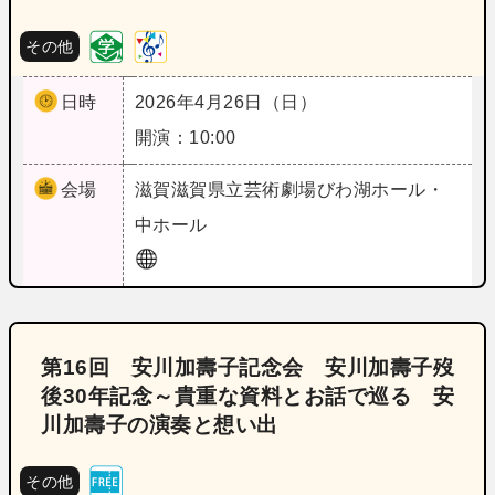
その他
日時
2026年4月26日（日）
開演：10:00
会場
滋賀
滋賀県立芸術劇場びわ湖ホール・
中ホール
第16回 安川加壽子記念会 安川加壽子歿
後30年記念～貴重な資料とお話で巡る 安
川加壽子の演奏と想い出
その他