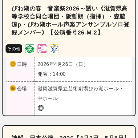
びわ湖の春 音楽祭2026～誘い《滋賀県高
等学校合同合唱団・阪哲朗（指揮）・森脇
涼p・びわ湖ホール声楽アンサンブルソロ登
録メンバー》【公演番号26‐M‐2】
その他
日時
2026年4月26日（日）
開演：14:00
会場
滋賀
滋賀県立芸術劇場びわ湖ホール・
中ホール