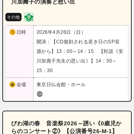
川加壽子の演奏と想い出
その他
日時
2026年4月26日（日）
開演：【CD復刻される若き日のSP音
源から】13：00～14：15 【対談《安
川加壽子先生の思い出》】14：30～
15：30
会場
東京
日仏会館・ホール
びわ湖の春 音楽祭2026～誘い《0歳児か
らのコンサート②》【公演番号26‐M‐1】