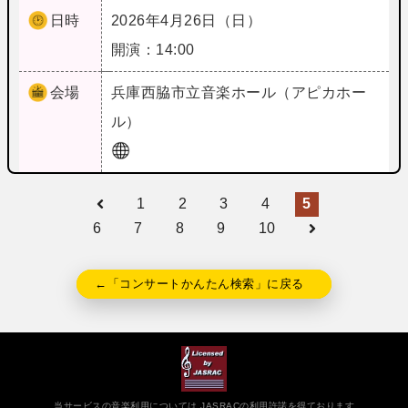
日時
2026年4月26日（日）
開演：14:00
会場
兵庫
西脇市立音楽ホール（アピカホー
ル）
1
2
3
4
5
6
7
8
9
10
←「コンサートかんたん検索」に戻る
当サービスの音楽利用については JASRACの利用許諾を得ております