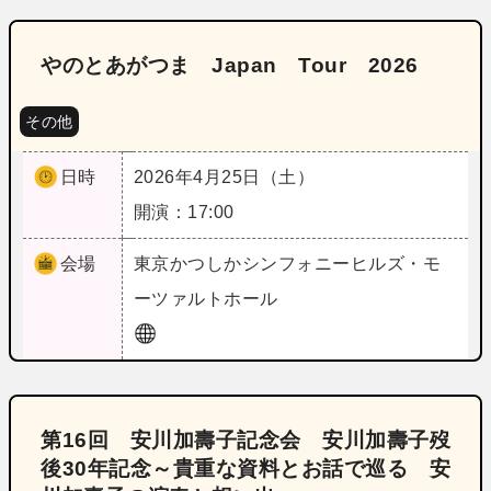
やのとあがつま Japan Tour 2026
その他
日時
2026年4月25日（土）
開演：17:00
会場
東京
かつしかシンフォニーヒルズ・モ
ーツァルトホール
第16回 安川加壽子記念会 安川加壽子歿
後30年記念～貴重な資料とお話で巡る 安