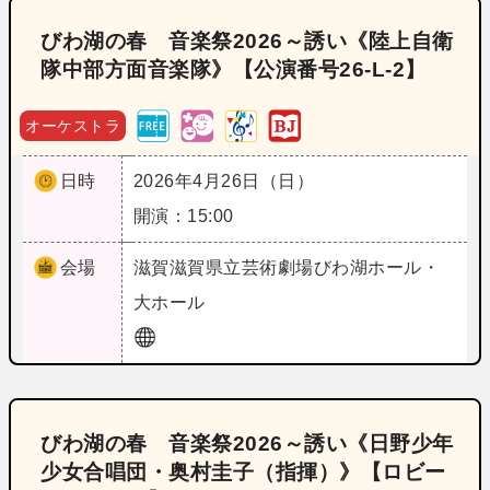
びわ湖の春 音楽祭2026～誘い《陸上自衛
隊中部方面音楽隊》【公演番号26‐L‐2】
オーケストラ
日時
2026年4月26日（日）
開演：15:00
会場
滋賀
滋賀県立芸術劇場びわ湖ホール・
大ホール
びわ湖の春 音楽祭2026～誘い《日野少年
少女合唱団・奥村圭子（指揮）》【ロビー