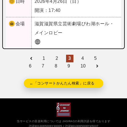
日時
2026年4月26日（日）
開演：17:40
会場
滋賀
滋賀県立芸術劇場びわ湖ホール・
メインロビー
1
2
3
4
5
6
7
8
9
10
←「コンサートかんたん検索」に戻る
当サービスの音楽利用については JASRACの利用許諾を得ております
許諾9013065006Y30005
許諾9013065008Y45037