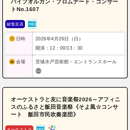
パイプオルガン・プロムナード・コンサー
トNo.1607
鍵盤楽器
日時
2026年4月26日（日）
開演：12：00/13：30
会場
茨城
水戸芸術館・エントランスホール
オーケストラと友に音楽祭2026～アフィニ
スのふるさと飯田音楽祭《そよ風☆コンサ
ート 飯田市民吹奏楽団》
オーケストラ