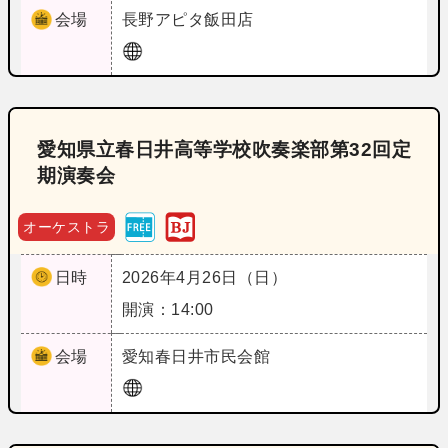
会場
長野
アピタ飯田店
愛知県立春日井高等学校吹奏楽部第32回定
期演奏会
オーケストラ
日時
2026年4月26日（日）
開演：14:00
会場
愛知
春日井市民会館