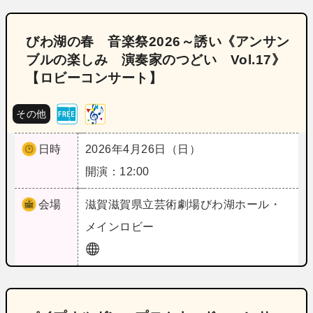
びわ湖の春 音楽祭2026～誘い《アンサン
ブルの楽しみ 演奏家のつどい Vol.17》
【ロビーコンサート】
その他
日時
2026年4月26日（日）
開演：12:00
会場
滋賀
滋賀県立芸術劇場びわ湖ホール・
メインロビー