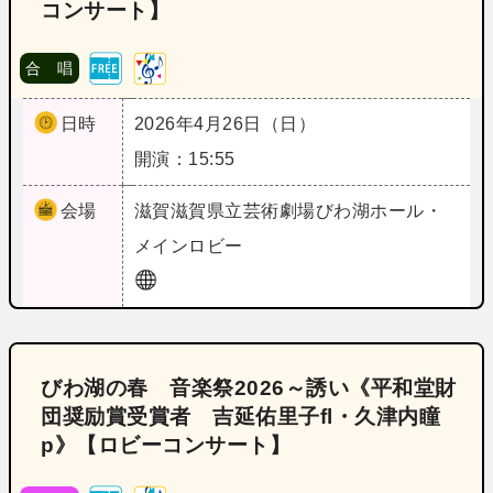
コンサート】
合 唱
日時
2026年4月26日（日）
開演：15:55
会場
滋賀
滋賀県立芸術劇場びわ湖ホール・
メインロビー
びわ湖の春 音楽祭2026～誘い《平和堂財
団奨励賞受賞者 吉延佑里子fl・久津内瞳
p》【ロビーコンサート】