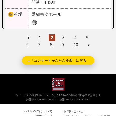
開演：14:00
会場
愛知
宗次ホール
1
2
3
4
5
6
7
8
9
10
←「コンサートかんたん検索」に戻る
当サービスの音楽利用については JASRACの利用許諾を得ております
許諾9013065006Y30005
許諾9013065008Y45037
ONTOMOについて
お問い合わせ