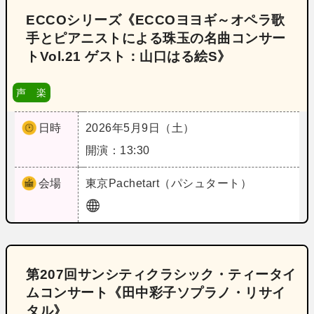
ECCOシリーズ《ECCOヨヨギ～オペラ歌
手とピアニストによる珠玉の名曲コンサー
トVol.21 ゲスト：山口はる絵S》
声 楽
日時
2026年5月9日（土）
開演：13:30
会場
東京
Pachetart（パシュタート）
第207回サンシティクラシック・ティータイ
ムコンサート《田中彩子ソプラノ・リサイ
タル》