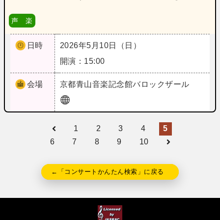
声 楽
日時
2026年5月10日（日）
開演：15:00
会場
京都
青山音楽記念館バロックザール
1
2
3
4
5
6
7
8
9
10
←「コンサートかんたん検索」に戻る