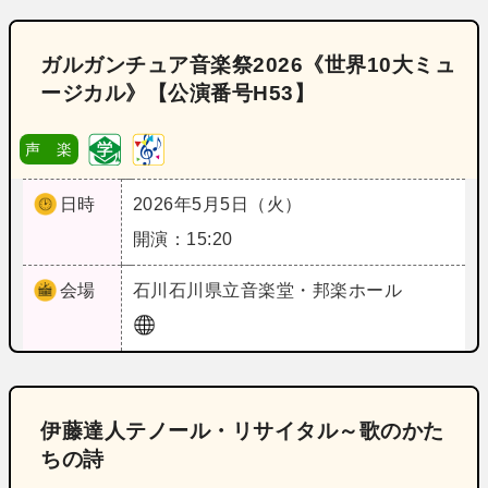
ガルガンチュア音楽祭2026《世界10大ミュ
ージカル》【公演番号H53】
声 楽
日時
2026年5月5日（火）
開演：15:20
会場
石川
石川県立音楽堂・邦楽ホール
伊藤達人テノール・リサイタル～歌のかた
ちの詩