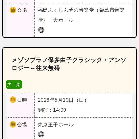
会場
福島
ふくしん夢の音楽堂（福島市音楽
堂）・大ホール
メゾソプラノ保多由子クラシック・アンソ
ロジー～往来無碍
声 楽
日時
2026年5月10日（日）
開演：14:00
会場
東京
王子ホール