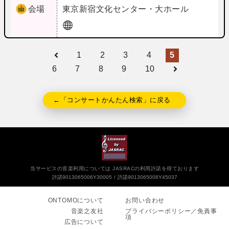
会場
東京
新宿文化センター・大ホール
1
2
3
4
5
6
7
8
9
10
←「コンサートかんたん検索」に戻る
当サービスの音楽利用については JASRACの利用許諾を得ております
許諾9013065006Y30005
許諾9013065008Y45037
ONTOMOについて
お問い合わせ
音楽之友社
プライバシーポリシー／免責事
項
広告について