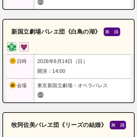
新国立劇場バレエ団《白鳥の湖》
舞 踊
日時
2026年6月14日（日）
開演：14:00
会場
東京
新国立劇場・オペラパレス
牧阿佐美バレヱ団《リーズの結婚》
舞 踊