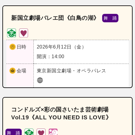
新国立劇場バレエ団《白鳥の湖》
舞 踊
日時
2026年6月12日（金）
開演：14:00
会場
東京
新国立劇場・オペラパレス
コンドルズ×彩の国さいたま芸術劇場
Vol.19《ALL YOU NEED IS LOVE》
舞 踊