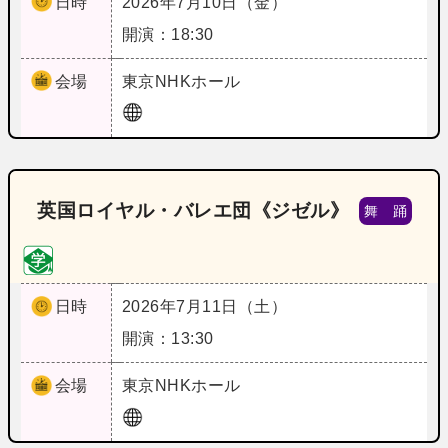
日時
2026年7月10日（金）
開演：18:30
会場
東京
NHKホール
英国ロイヤル・バレエ団《ジゼル》
舞 踊
日時
2026年7月11日（土）
開演：13:30
会場
東京
NHKホール