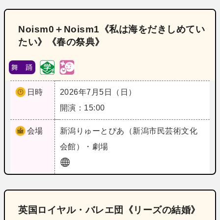
Noism0＋Noism1《私は海をだきしめてい
たい》《春の祭典》
舞 踊
日時
2026年7月5日（日）
開演：15:00
会場
新潟
りゅーとぴあ（新潟市民芸術文化
会館）・劇場
英国ロイヤル・バレエ団《リーズの結婚》