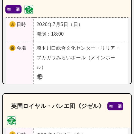
舞 踊
日時
2026年7月5日（日）
開演：18:00
会場
埼玉
川口総合文化センター・リリア・
フカガワみらいホール（メインホー
ル）
英国ロイヤル・バレエ団《ジゼル》
舞 踊