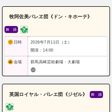
牧阿佐美バレヱ団《ドン・キホーテ》
舞 踊
日時
2026年7月11日（土）
開演：14:00
会場
群馬
高崎芸術劇場・大劇場
英国ロイヤル・バレエ団《ジゼル》
舞 踊