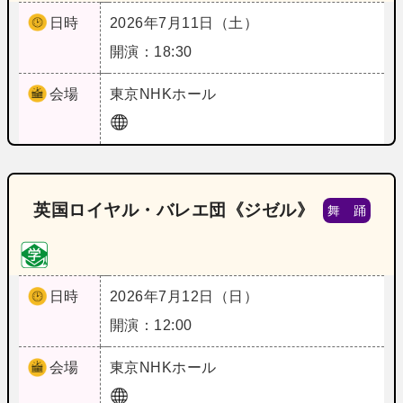
日時
2026年7月11日（土）
開演：18:30
会場
東京
NHKホール
英国ロイヤル・バレエ団《ジゼル》
舞 踊
日時
2026年7月12日（日）
開演：12:00
会場
東京
NHKホール