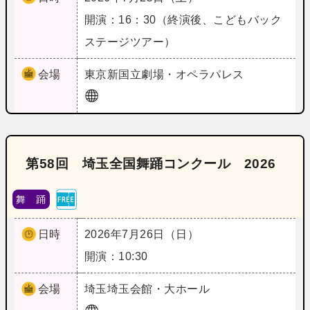
開演：16：30（終演後、こどもバック
ステージツアー）
会場
東京
新国立劇場・オペラパレス
第58回 埼玉全国舞踊コンクール 2026
舞 踊
日時
2026年7月26日（日）
開演：10:30
会場
埼玉
埼玉会館・大ホール