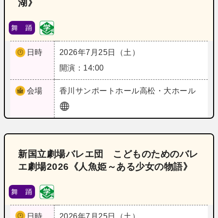
湖》
舞 踊
日時
2026年7月25日（土）
開演：14:00
会場
香川
サンポートホール高松・大ホール
新国立劇場バレエ団 こどものためのバレ
エ劇場2026《人魚姫～ある少女の物語》
舞 踊
日時
2026年7月25日（土）