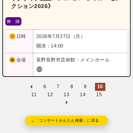
クション2026》
舞 踊
日時
2026年7月27日（月）
開演：14:00
会場
長野
長野市芸術館・メインホール
6
7
8
9
10
11
12
13
14
15
←「コンサートかんたん検索」に戻る