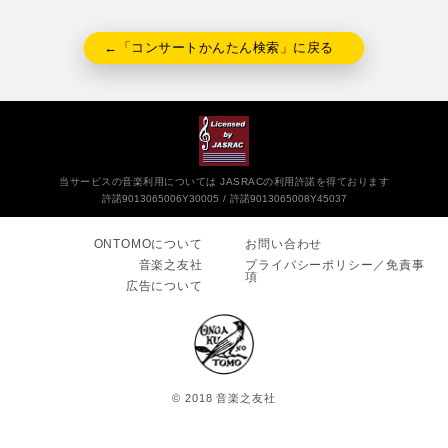
←「コンサートかんたん検索」に戻る
当サービスの音楽利用については JASRACの利用許諾を得ております
許諾9013065006Y30005
許諾9013065008Y45037
ONTOMOについて
お問い合わせ
音楽之友社
プライバシーポリシー／免責事
項
広告について
© 2018 音楽之友社