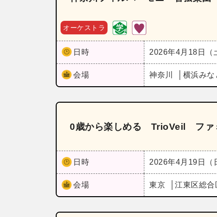
オーケストラ
日時
2026年4月18日
会場
神奈川
横浜みな
0歳から楽しめる TrioVeil 
日時
2026年4月19日
会場
東京
江東区総合