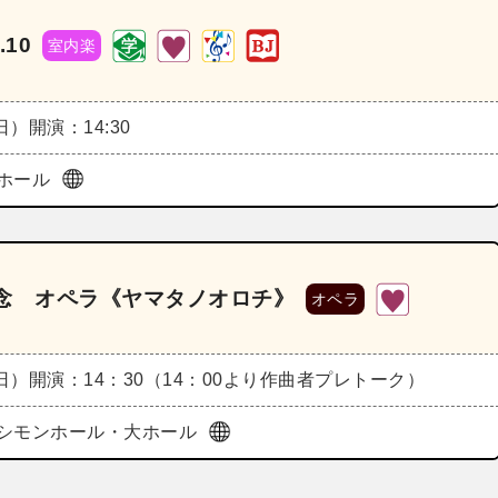
10
室内楽
（日）
開演：14:30
ホール
念 オペラ《ヤマタノオロチ》
オペラ
（日）
開演：14：30（14：00より作曲者プレトーク）
シモンホール・大ホール