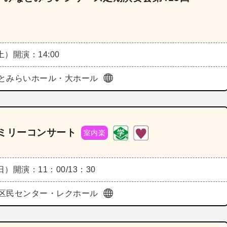
（土）
開演：14:00
とみらいホール・大ホール
ファミリーコンサート
室内楽
（日）
開演：11：00/13：30
区民センター・レクホール