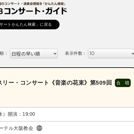
サートかんたん検索」に戻る
順：
表示件数：
リー・コンサート《音楽の花束》第509回
合 唱
（水）
開演：19:00
ーテル大阪教会