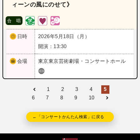
ィーンの風にのせて》
合 唱
日時
2026年5月18日（月）
開演：13:30
会場
東京
東京芸術劇場・コンサートホール
1
2
3
4
5
6
7
8
9
10
←「コンサートかんたん検索」に戻る