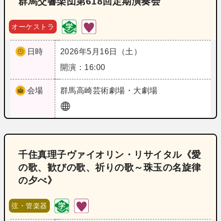
群馬交響楽団第618回定期演奏会
オーケストラ
日時
2026年5月16日（土）
開演：16:00
会場
群馬
高崎芸術劇場・大劇場
千住真理子ヴァイオリン・リサイタル《愛
の歌、歓びの歌、祈りの歌～珠玉の名旋律
の夕べ》
弦・管楽器