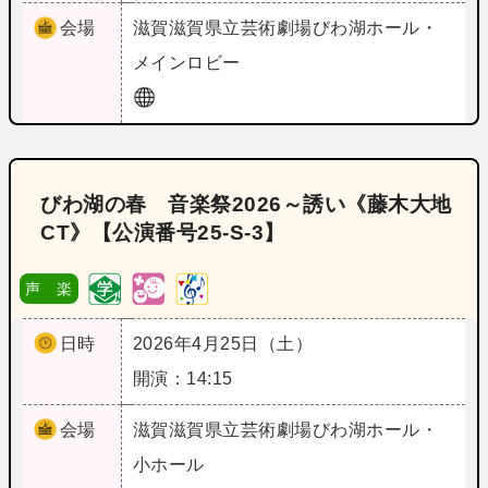
会場
滋賀
滋賀県立芸術劇場びわ湖ホール・
メインロビー
びわ湖の春 音楽祭2026～誘い《藤木大地
CT》【公演番号25‐S‐3】
声 楽
日時
2026年4月25日（土）
開演：14:15
会場
滋賀
滋賀県立芸術劇場びわ湖ホール・
小ホール