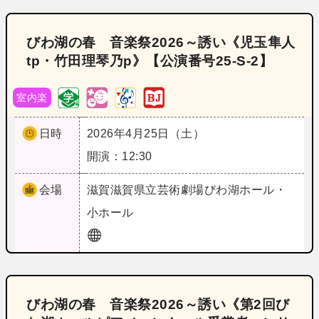
びわ湖の春 音楽祭2026～誘い《児玉隼人
tp・竹田理琴乃p》【公演番号25‐S‐2】
室内楽
日時
2026年4月25日（土）
開演：12:30
会場
滋賀
滋賀県立芸術劇場びわ湖ホール・
小ホール
びわ湖の春 音楽祭2026～誘い《第2回び