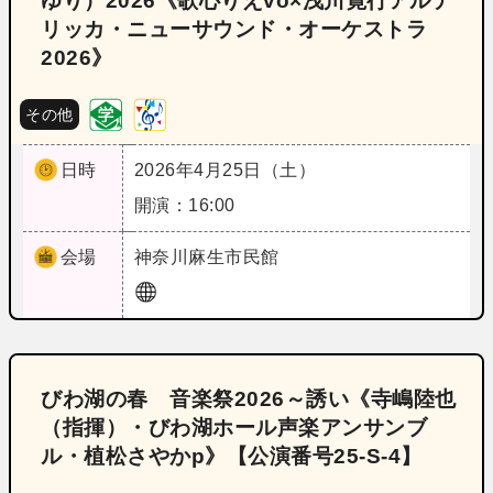
ゆり）2026《歌心りえvo×浅川寛行アルテ
リッカ・ニューサウンド・オーケストラ
2026》
その他
日時
2026年4月25日（土）
開演：16:00
会場
神奈川
麻生市民館
びわ湖の春 音楽祭2026～誘い《寺嶋陸也
（指揮）・びわ湖ホール声楽アンサンブ
ル・植松さやかp》【公演番号25‐S‐4】