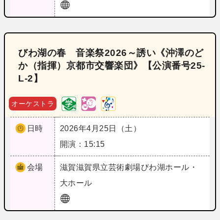
びわ湖の春 音楽祭2026～誘い《沖澤のど
か（指揮）京都市交響楽団》【公演番号25‐
L‐2】
オーケストラ
日時
2026年4月25日（土）
開演：15:15
会場
滋賀
滋賀県立芸術劇場びわ湖ホール・
大ホール