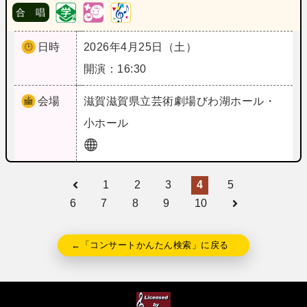
合 唱
日時
2026年4月25日（土）
開演：16:30
会場
滋賀
滋賀県立芸術劇場びわ湖ホール・
小ホール
1
2
3
4
5
6
7
8
9
10
←「コンサートかんたん検索」に戻る