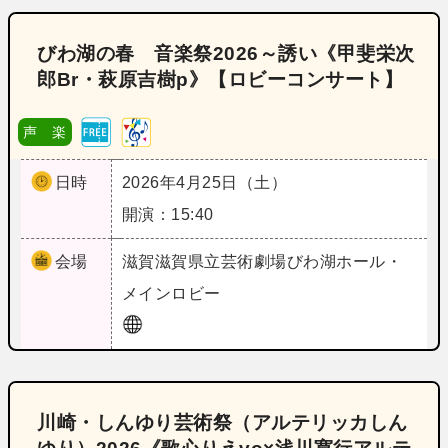
びわ湖の春 音楽祭2026～誘い《甲斐栄次
郎Br・萩原吉樹p》【ロビーコンサート】
声 楽
日時
2026年4月25日（土）
開演：15:40
会場
滋賀
滋賀県立芸術劇場びわ湖ホール・
メインロビー
川崎・しんゆり芸術祭（アルテリッカしん