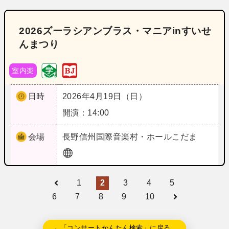
2026ズーラシアンブラス・マニアinすいせ
んまつり
室内楽
日時
2026年4月19日（日）
開演：14:00
会場
長野
信州国際音楽村・ホールこだま
1
2
3
4
5
6
7
8
9
10
←「コンサートかんたん検索」に戻る