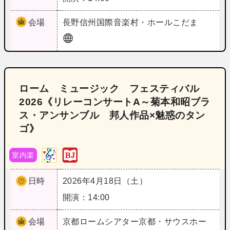
会場
長野
信州国際音楽村・ホールこだま
ローム ミュージック フェスティバル
2026《リレーコンサートA～菊本和昭ブラ
ス・アンサンブル 邦人作品×魅惑のタン
ゴ》
室内楽
日時
2026年4月18日（土）
開演：14:00
会場
京都
ロームシアター京都・サウスホー