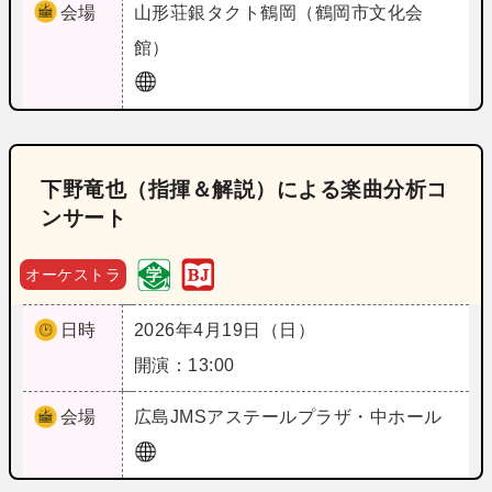
会場
山形
荘銀タクト鶴岡（鶴岡市文化会
館）
下野竜也（指揮＆解説）による楽曲分析コ
ンサート
オーケストラ
日時
2026年4月19日（日）
開演：13:00
会場
広島
JMSアステールプラザ・中ホール