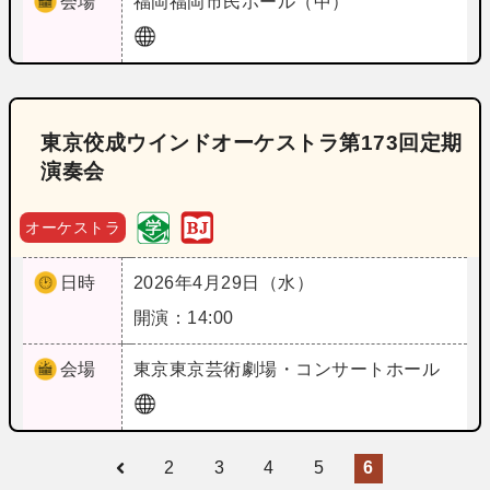
会場
福岡
福岡市民ホール（中）
東京佼成ウインドオーケストラ第173回定期
演奏会
オーケストラ
日時
2026年4月29日（水）
開演：14:00
会場
東京
東京芸術劇場・コンサートホール
2
3
4
5
6