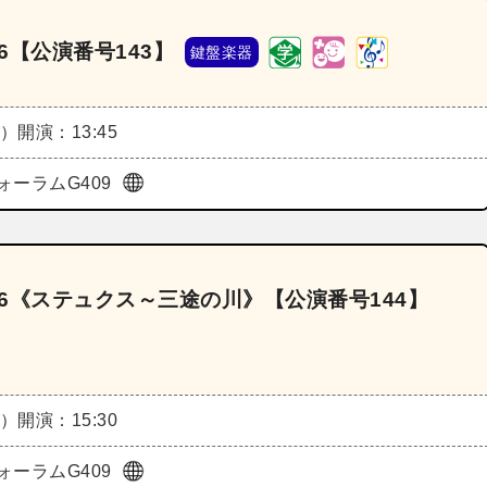
6【公演番号143】
鍵盤楽器
日）
開演：13:45
ォーラムG409
26《ステュクス～三途の川》【公演番号144】
日）
開演：15:30
ォーラムG409