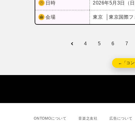
日時
2026年5月3日（
会場
東京
東京国際フ
4
5
6
7
←「コン
ONTOMOについて
音楽之友社
広告について