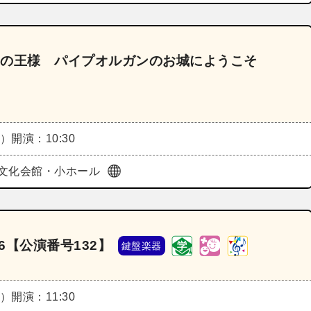
器の王様 パイプオルガンのお城にようこそ
日）
開演：10:30
文化会館・小ホール
6【公演番号132】
鍵盤楽器
日）
開演：11:30