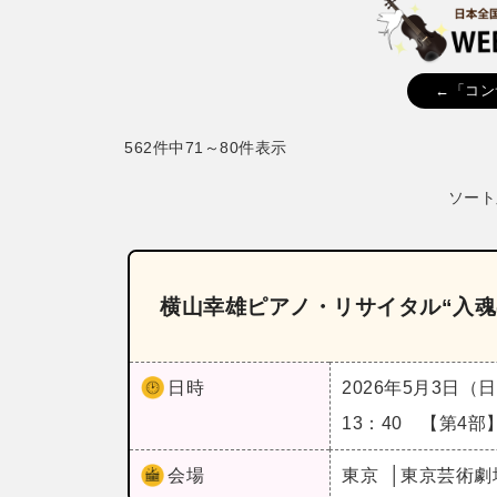
←「コン
562件中71～80件表示
ソート
横山幸雄ピアノ・リサイタル“入魂のシ
日時
2026年5月3日（
13：40 【第4部
会場
東京
東京芸術劇