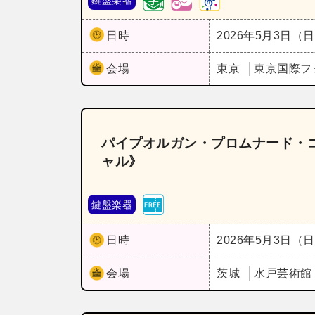
日時
2026年5月3日（
会場
東京
東京国際フ
パイプオルガン・プロムナード・コ
ャル》
鍵盤楽器
日時
2026年5月3日（
会場
茨城
水戸芸術館