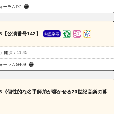
ォーラムD7
6【公演番号142】
鍵盤楽器
日）
開演：11:45
ォーラムG409
26《個性的な名手師弟が響かせる20世紀音楽の幕