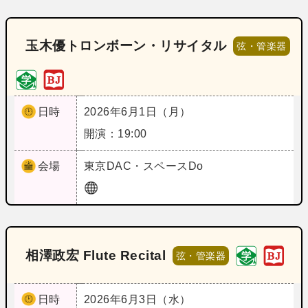
玉木優トロンボーン・リサイタル
弦・管楽器
日時
2026年6月1日（月）
開演：19:00
会場
東京
DAC・スペースDo
相澤政宏 Flute Recital
弦・管楽器
日時
2026年6月3日（水）