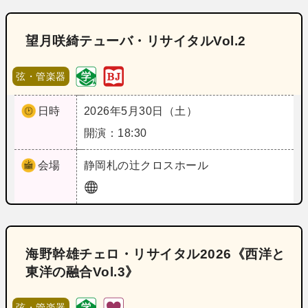
望月咲綺テューバ・リサイタルVol.2
弦・管楽器
日時
2026年5月30日（土）
開演：18:30
会場
静岡
札の辻クロスホール
海野幹雄チェロ・リサイタル2026《西洋と
東洋の融合Vol.3》
弦・管楽器