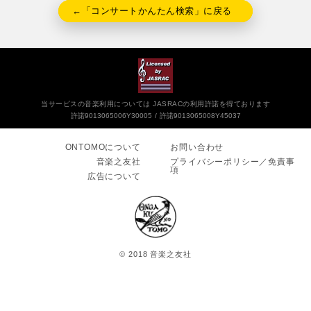
←「コンサートかんたん検索」に戻る
当サービスの音楽利用については JASRACの利用許諾を得ております
許諾9013065006Y30005
許諾9013065008Y45037
ONTOMOについて
お問い合わせ
音楽之友社
プライバシーポリシー／免責事
項
広告について
© 2018 音楽之友社