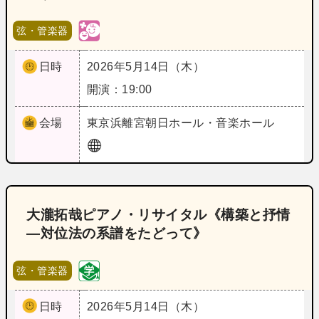
弦・管楽器
日時
2026年5月14日（木）
開演：19:00
会場
東京
浜離宮朝日ホール・音楽ホール
大瀧拓哉ピアノ・リサイタル《構築と抒情
―対位法の系譜をたどって》
弦・管楽器
日時
2026年5月14日（木）