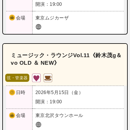
開演：19:00
会場
東京
ムジカーザ
ミュージック・ラウンジVol.11《鈴木茂g＆
vo OLD ＆ NEW》
弦・管楽器
日時
2026年5月15日（金）
開演：19:00
会場
東京
北沢タウンホール