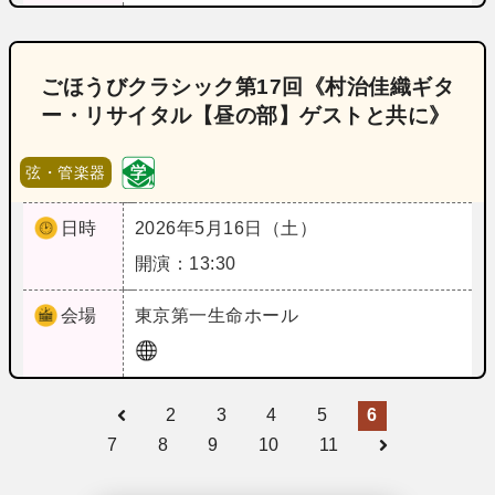
ごほうびクラシック第17回《村治佳織ギタ
ー・リサイタル【昼の部】ゲストと共に》
弦・管楽器
日時
2026年5月16日（土）
開演：13:30
会場
東京
第一生命ホール
2
3
4
5
6
7
8
9
10
11