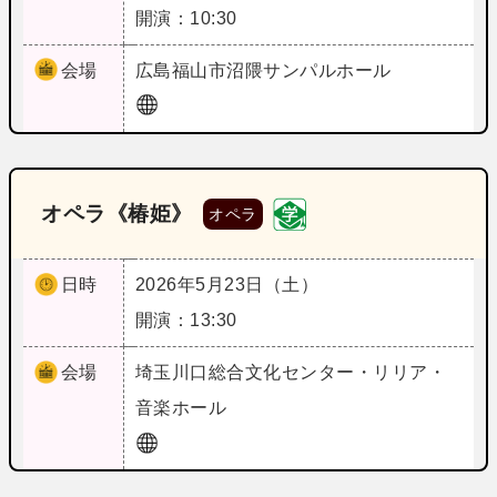
開演：10:30
会場
広島
福山市沼隈サンパルホール
オペラ《椿姫》
オペラ
日時
2026年5月23日（土）
開演：13:30
会場
埼玉
川口総合文化センター・リリア・
音楽ホール