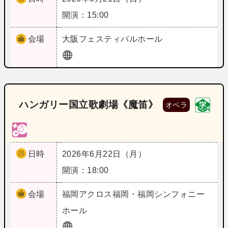
開演：15:00
会場
大阪
フェスティバルホール
ハンガリー国立歌劇場《魔笛》
オペラ
日時
2026年6月22日（月）
開演：18:00
会場
福岡
アクロス福岡・福岡シンフォニー
ホール