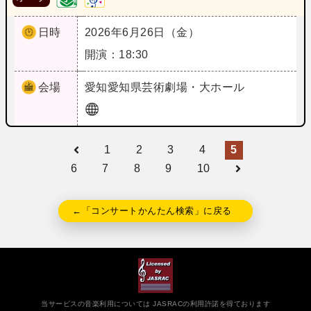
日時
2026年6月26日（金）
開演：18:30
会場
愛知
愛知県芸術劇場・大ホール
1
2
3
4
5
6
7
8
9
10
←「コンサートかんたん検索」に戻る
当サービスの音楽利用については JASRACの利用許諾を得ております