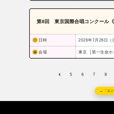
第8回 東京国際合唱コンクール《
日時
2026年7月26日
会場
東京
第一生命ホ
5
6
7
8
←「コン