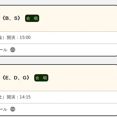
《B、S》
合 唱
（金）
開演：15:00
ール
《E、D、G》
合 唱
（土）
開演：14:15
ール