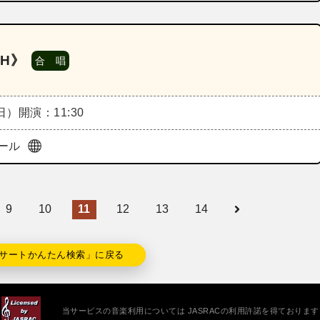
H》
合 唱
（日）
開演：11:30
ール
9
10
11
12
13
14
サートかんたん検索」に戻る
当サービスの音楽利用については JASRACの利用許諾を得ております