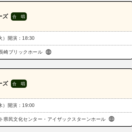
ーズ
合 唱
（火）
開演：18:30
長崎ブリックホール
ーズ
合 唱
（水）
開演：19:00
ト県民文化センター・アイザックスターンホール