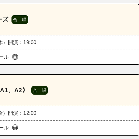
ーズ
合 唱
（木）
開演：19:00
ール
A1、A2》
合 唱
（金）
開演：12:00
ール