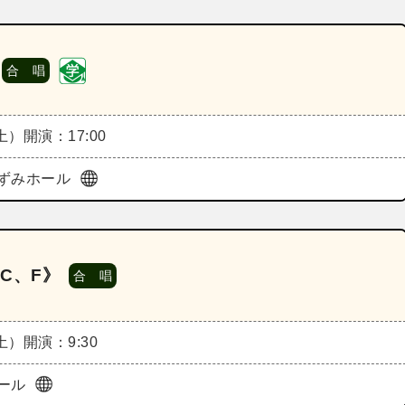
合 唱
（土）
開演：17:00
ずみホール
C、F》
合 唱
（土）
開演：9:30
ール