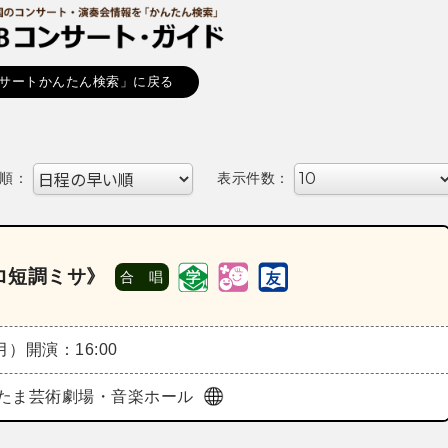
サートかんたん検索」に戻る
順：
表示件数：
ロ短調ミサ》
合 唱
（月）
開演：16:00
たま芸術劇場・音楽ホール