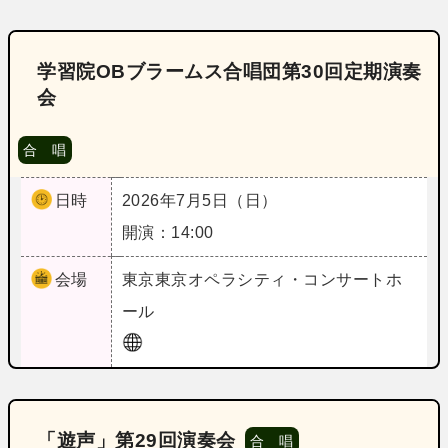
学習院OBブラームス合唱団第30回定期演奏
会
合 唱
日時
2026年7月5日（日）
開演：14:00
会場
東京
東京オペラシティ・コンサートホ
ール
「遊声」第29回演奏会
合 唱