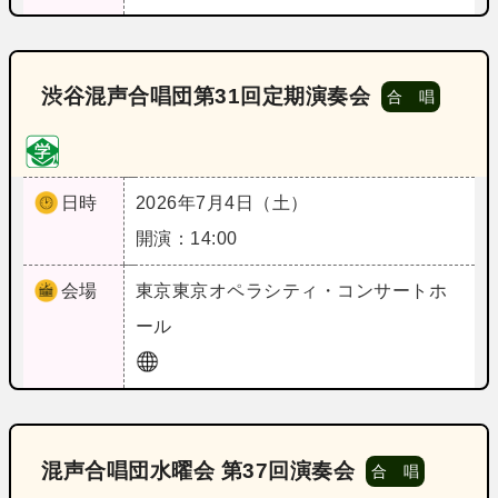
渋谷混声合唱団第31回定期演奏会
合 唱
日時
2026年7月4日（土）
開演：14:00
会場
東京
東京オペラシティ・コンサートホ
ール
混声合唱団水曜会 第37回演奏会
合 唱