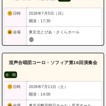
日時
2026年7月5日（日）
開演：17:30
会場
東京
北とぴあ・さくらホール
混声合唱団コーロ・ソフィア第16回演奏会
合 唱
日時
2026年7月11日（土）
開演：14:00
会場
東京
浜離宮朝日ホール・音楽ホール