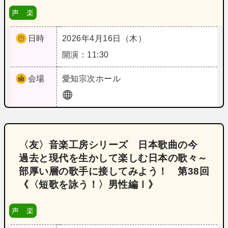
声 楽
日時
2026年4月16日（木）
開演：11:30
会場
愛知
宗次ホール
〈友〉音楽工房シリーズ 日本歌曲の今
過去と現代を生かして楽しむ日本の歌々～
部厚い層の歌手に接してみよう！ 第38回
《〈短歌を詠う！〉男性編Ⅰ》
声 楽