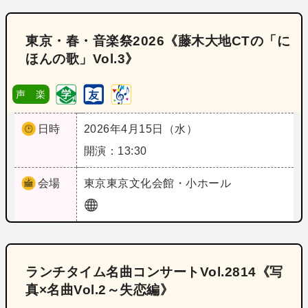
東京・春・音楽祭2026《藤木大地CTの「に
ほんの歌」Vol.3》
声 楽
日時
2026年4月15日（水）
開演：13:30
会場
東京
東京文化会館・小ホール
ランチタイム名曲コンサートVol.2814《写
真×名曲Vol.2～失恋編》