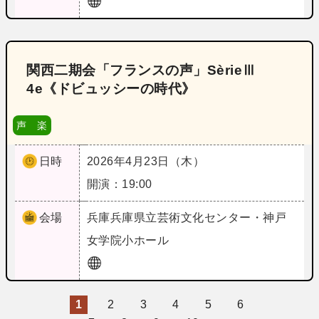
関西二期会「フランスの声」SèrieⅢ
4e《ドビュッシーの時代》
声 楽
日時
2026年4月23日（木）
開演：19:00
会場
兵庫
兵庫県立芸術文化センター・神戸
女学院小ホール
1
2
3
4
5
6