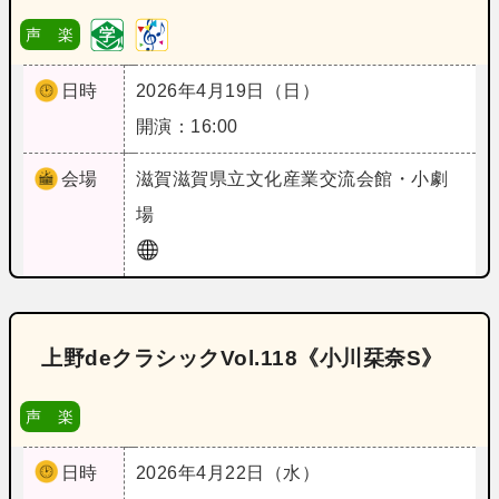
声 楽
日時
2026年4月19日（日）
開演：16:00
会場
滋賀
滋賀県立文化産業交流会館・小劇
場
上野deクラシックVol.118《小川栞奈S》
声 楽
日時
2026年4月22日（水）