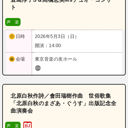
ト
声 楽
日時
2026年5月3日（日）
開演：14:00
会場
東京
音楽の友ホール
北原白秋作詩／會田瑞樹作曲 世俗歌集
「北原白秋のまざあ・ぐうす」出版記念全
曲演奏会
声 楽