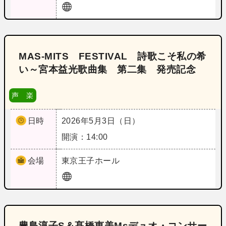
MAS‐MITS FESTIVAL 詩歌こそ私の希
い～宮本益光歌曲集 第二集 発売記念
声 楽
日時
2026年5月3日（日）
開演：14:00
会場
東京
王子ホール
豊島淳子S＆髙橋恵美Msデュオ・コンサー