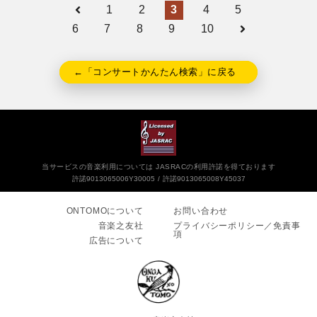
1
2
3
4
5
6
7
8
9
10
←「コンサートかんたん検索」に戻る
当サービスの音楽利用については JASRACの利用許諾を得ております
許諾9013065006Y30005
許諾9013065008Y45037
ONTOMOについて
お問い合わせ
音楽之友社
プライバシーポリシー／免責事
項
広告について