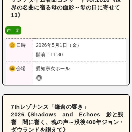
界の名曲に宿る母の面影～母の日に寄せて
13》
声 楽
日時
2026年5月1日（金）
開演：11:30
会場
愛知
宗次ホール
7thレゾナンス「鎌倉の響き」
2026《Shadows and Echoes 影と残
響 闇に響く、魂の声～没後400年ジョン・
ダウランドを讃えて》