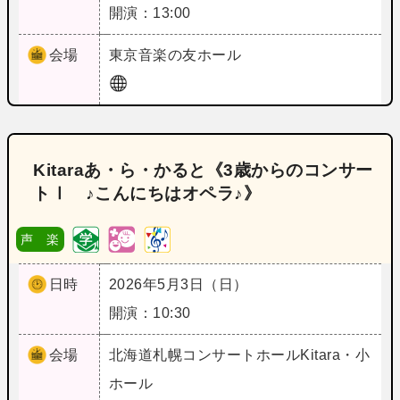
開演：13:00
会場
東京
音楽の友ホール
Kitaraあ・ら・かると《3歳からのコンサー
トⅠ ♪こんにちはオペラ♪》
声 楽
日時
2026年5月3日（日）
開演：10:30
会場
北海道
札幌コンサートホールKitara・小
ホール