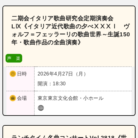
二期会イタリア歌曲研究会定期演奏会
LⅨ《イタリア近代歌曲の夕べⅩⅩⅩⅠ ヴ
ォルフ＝フェッラーリの歌曲世界～生誕150
年・歌曲作品の全曲演奏》
声 楽
日時
2026年4月27日（月）
開演：18:30
会場
東京
東京文化会館・小ホール
ランチタイム名曲コンサートVol.2818《世