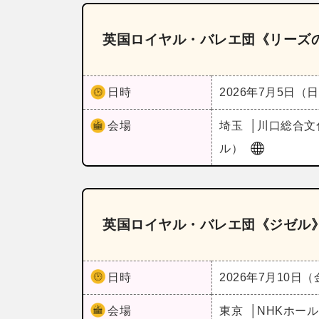
英国ロイヤル・バレエ団《リーズ
日時
2026年7月5日（
会場
埼玉
川口総合文
ル）
英国ロイヤル・バレエ団《ジゼル
日時
2026年7月10日
会場
東京
NHKホー