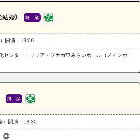
の結婚》
舞 踊
日）
開演：18:00
化センター・リリア・フカガワみらいホール（メインホー
》
舞 踊
（金）
開演：18:30
ル