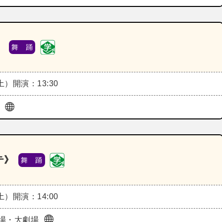
》
舞 踊
（土）
開演：13:30
ル
テ》
舞 踊
（土）
開演：14:00
場・大劇場