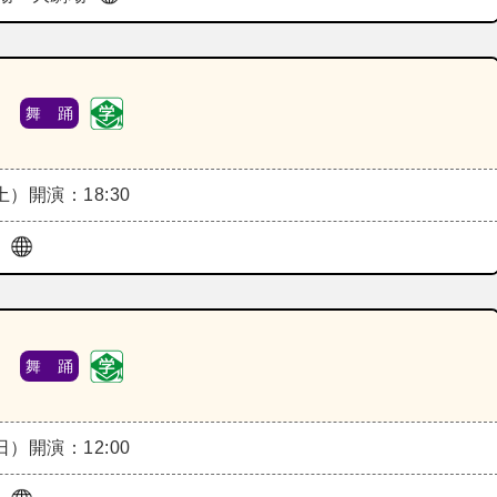
》
舞 踊
（土）
開演：18:30
ル
》
舞 踊
（日）
開演：12:00