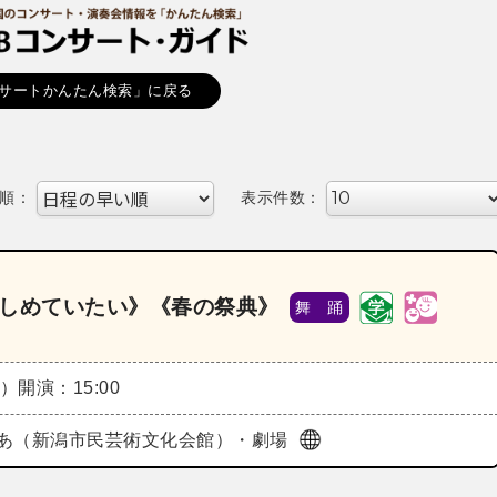
サートかんたん検索」に戻る
順：
表示件数：
だきしめていたい》《春の祭典》
舞 踊
日）
開演：15:00
あ（新潟市民芸術文化会館）・劇場