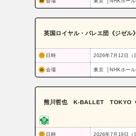
会場
東京
NHKホー
英国ロイヤル・バレエ団《ジゼル
日時
2026年7月12日
会場
東京
NHKホー
熊川哲也 K‐BALLET TOKYO《K
日時
2026年7月19日