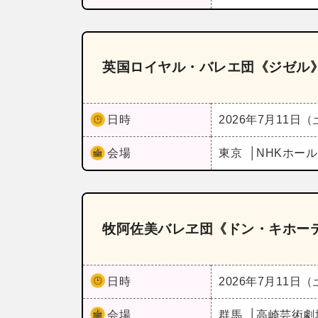
英国ロイヤル・バレエ団《ジゼル
日時
2026年7月11日
会場
東京
NHKホー
牧阿佐美バレヱ団《ドン・キホー
日時
2026年7月11日
会場
群馬
高崎芸術劇