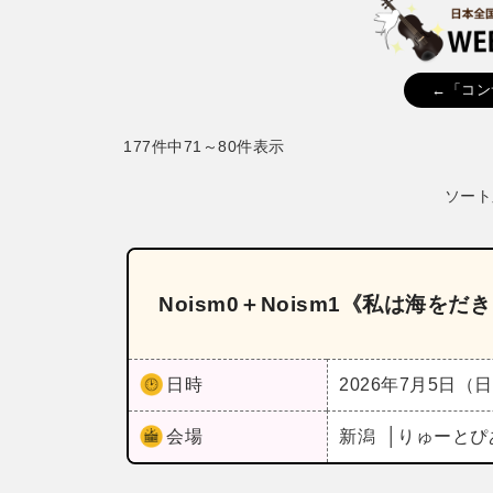
←「コン
177件中71～80件表示
ソート
Noism0＋Noism1《私は海を
日時
2026年7月5日（
会場
新潟
りゅーとぴ