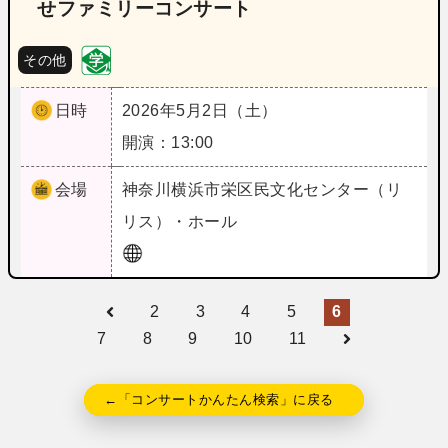
せファミリーコンサート
その他
日時
2026年5月2日（土）
開演：13:00
会場
神奈川
横浜市栄区民文化センター（リ
リス）・ホール
2
3
4
5
6
7
8
9
10
11
←「コンサートかんたん検索」に戻る