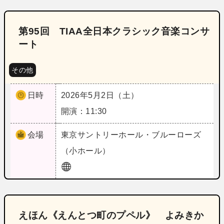
第95回 TIAA全日本クラシック音楽コンサ
ート
その他
日時
2026年5月2日（土）
開演：11:30
会場
東京
サントリーホール・ブルーローズ
（小ホール）
えほん《えんとつ町のプペル》 よみきか