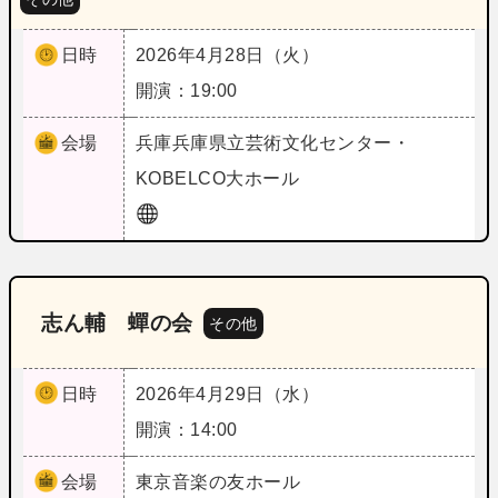
日時
2026年4月28日（火）
開演：19:00
会場
兵庫
兵庫県立芸術文化センター・
KOBELCO大ホール
志ん輔 蟬の会
その他
日時
2026年4月29日（水）
開演：14:00
会場
東京
音楽の友ホール