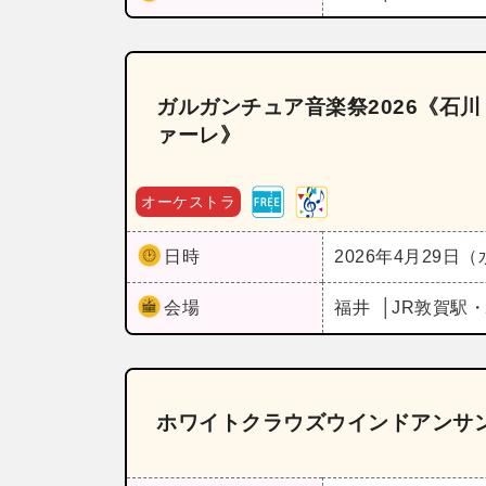
ガルガンチュア音楽祭2026《石
ァーレ》
オーケストラ
日時
2026年4月29日
会場
福井
JR敦賀駅
ホワイトクラウズウインドアンサン