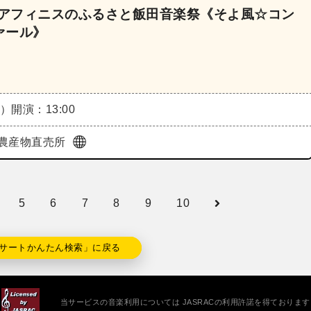
～アフィニスのふるさと飯田音楽祭《そよ風☆コン
ァール》
日）
開演：13:00
農産物直売所
5
6
7
8
9
10
サートかんたん検索」に戻る
当サービスの音楽利用については JASRACの利用許諾を得ております