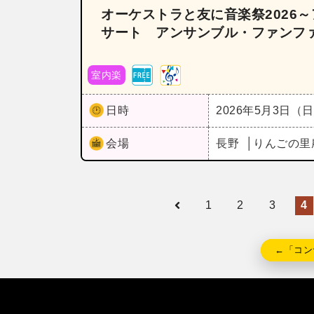
オーケストラと友に音楽祭2026
サート アンサンブル・ファンフ
室内楽
日時
2026年5月3日（
会場
長野
りんごの里
1
2
3
4
←「コン