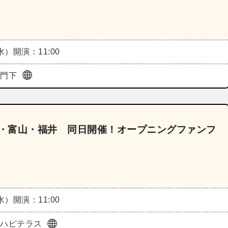
（水）
開演：11:00
鼓門下
川・富山・福井 同日開催！オープニングファンフ
（水）
開演：11:00
前ハピテラス