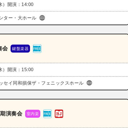
（水）
開演：14:00
ンター・大ホール
奏会
鍵盤楽器
（水）
開演：15:00
ッセイ同和損保ザ・フェニックスホール
定期演奏会
室内楽