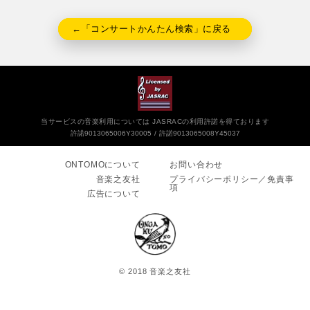
←「コンサートかんたん検索」に戻る
当サービスの音楽利用については JASRACの利用許諾を得ております
許諾9013065006Y30005
許諾9013065008Y45037
ONTOMOについて
お問い合わせ
音楽之友社
プライバシーポリシー／免責事
項
広告について
© 2018 音楽之友社