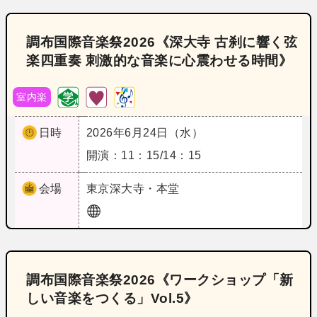
調布国際音楽祭2026《深大寺 古刹に響く弦
楽四重奏 刺激的な音楽に心震わせる時間》
室内楽
日時
2026年6月24日（水）
開演：11：15/14：15
会場
東京
深大寺・本堂
調布国際音楽祭2026《ワークショップ「新
しい音楽をつくる」Vol.5》