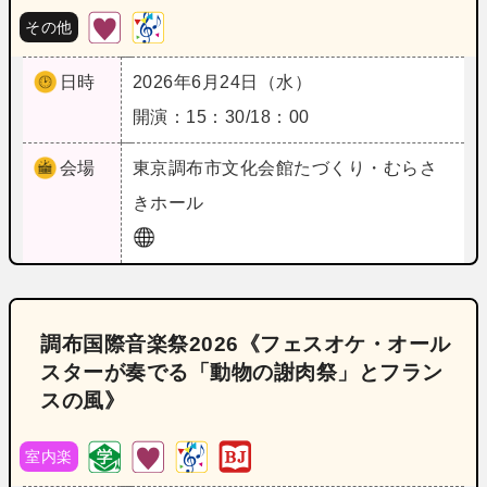
その他
日時
2026年6月24日（水）
開演：15：30/18：00
会場
東京
調布市文化会館たづくり・むらさ
きホール
調布国際音楽祭2026《フェスオケ・オール
スターが奏でる「動物の謝肉祭」とフラン
スの風》
室内楽