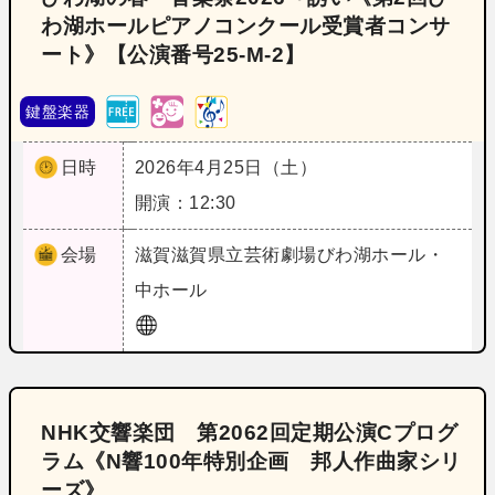
わ湖ホールピアノコンクール受賞者コンサ
ート》【公演番号25‐M‐2】
鍵盤楽器
日時
2026年4月25日（土）
開演：12:30
会場
滋賀
滋賀県立芸術劇場びわ湖ホール・
中ホール
NHK交響楽団 第2062回定期公演Cプログ
ラム《N響100年特別企画 邦人作曲家シリ
ーズ》