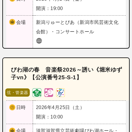
開演：19:00
会場
新潟
りゅーとぴあ（新潟市民芸術文化
会館）・コンサートホール
びわ湖の春 音楽祭2026～誘い《堀米ゆず
子vn》【公演番号25‐S‐1】
弦・管楽器
日時
2026年4月25日（土）
開演：10:00
会場
滋賀
滋賀県立芸術劇場びわ湖ホール・