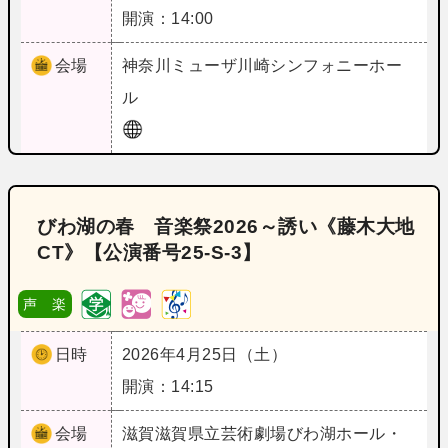
開演：14:00
会場
神奈川
ミューザ川崎シンフォニーホー
ル
びわ湖の春 音楽祭2026～誘い《藤木大地
CT》【公演番号25‐S‐3】
声 楽
日時
2026年4月25日（土）
開演：14:15
会場
滋賀
滋賀県立芸術劇場びわ湖ホール・