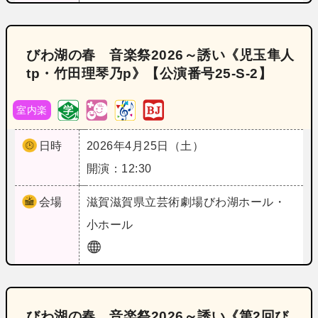
びわ湖の春 音楽祭2026～誘い《児玉隼人
tp・竹田理琴乃p》【公演番号25‐S‐2】
室内楽
日時
2026年4月25日（土）
開演：12:30
会場
滋賀
滋賀県立芸術劇場びわ湖ホール・
小ホール
びわ湖の春 音楽祭2026～誘い《第2回び