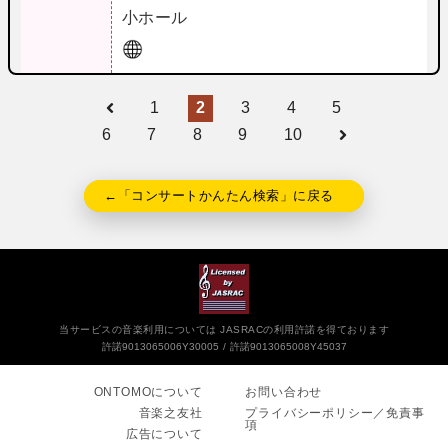
小ホール
1
2
3
4
5
6
7
8
9
10
←「コンサートかんたん検索」に戻る
当サービスの音楽利用については JASRACの利用許諾を得ております
許諾9013065006Y30005
許諾9013065008Y45037
ONTOMOについて
お問い合わせ
音楽之友社
プライバシーポリシー／免責事
項
広告について