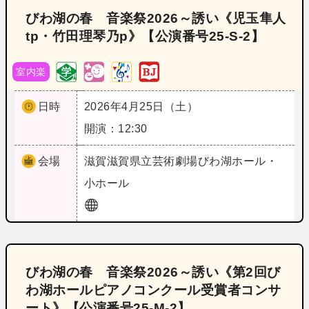
びわ湖の春 音楽祭2026～誘い《児玉隼人
tp・竹田理琴乃p》【公演番号25‐S‐2】
室内楽
日時
2026年4月25日（土）
開演：12:30
会場
滋賀
滋賀県立芸術劇場びわ湖ホール・
小ホール
びわ湖の春 音楽祭2026～誘い《第2回び
わ湖ホールピアノコンクール受賞者コンサ
ート》【公演番号25‐M‐2】