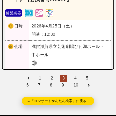
鍵盤楽器
日時
2026年4月25日（土）
開演：12:30
会場
滋賀
滋賀県立芸術劇場びわ湖ホール・
中ホール
1
2
3
4
5
6
7
8
9
10
←「コンサートかんたん検索」に戻る