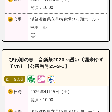
開演：10:00
会場
滋賀
滋賀県立芸術劇場びわ湖ホール・
中ホール
びわ湖の春 音楽祭2026～誘い《堀米ゆず
子vn》【公演番号25‐S‐1】
弦・管楽器
日時
2026年4月25日（土）
開演：10:00
会場
滋賀
滋賀県立芸術劇場びわ湖ホール・