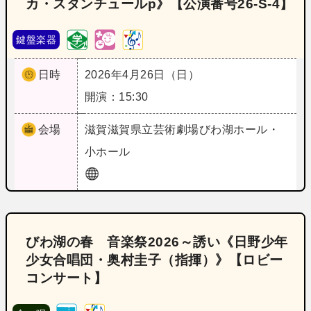
カ・スタンチュールp》【公演番号26‐S‐4】
鍵盤楽器
日時
2026年4月26日（日）
開演：15:30
会場
滋賀
滋賀県立芸術劇場びわ湖ホール・
小ホール
びわ湖の春 音楽祭2026～誘い《日野少年
少女合唱団・奥村圭子（指揮）》【ロビー
コンサート】