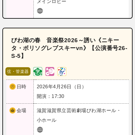
メインロビー
びわ湖の春 音楽祭2026～誘い《ニキー
タ・ボリソグレブスキーvn》【公演番号26‐
S‐5】
弦・管楽器
日時
2026年4月26日（日）
開演：17:30
会場
滋賀
滋賀県立芸術劇場びわ湖ホール・
小ホール