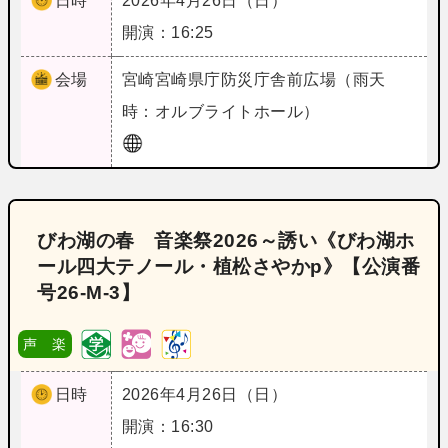
日時
2026年4月26日（日）
開演：16:25
会場
宮崎
宮崎県庁防災庁舎前広場（雨天
時：オルブライトホール）
びわ湖の春 音楽祭2026～誘い《びわ湖ホ
ール四大テノール・植松さやかp》【公演番
号26‐M‐3】
声 楽
日時
2026年4月26日（日）
開演：16:30