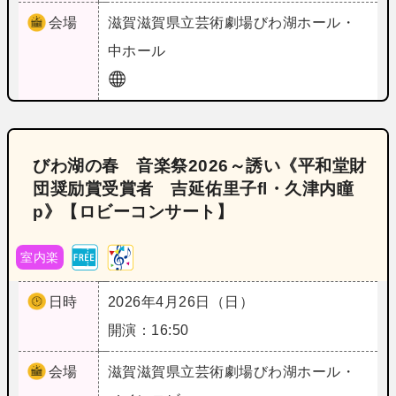
会場
滋賀
滋賀県立芸術劇場びわ湖ホール・
中ホール
びわ湖の春 音楽祭2026～誘い《平和堂財
団奨励賞受賞者 吉延佑里子fl・久津内瞳
p》【ロビーコンサート】
室内楽
日時
2026年4月26日（日）
開演：16:50
会場
滋賀
滋賀県立芸術劇場びわ湖ホール・