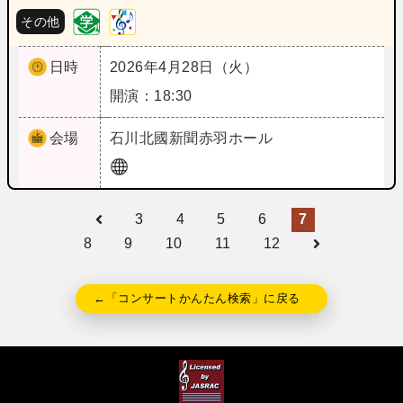
その他
日時
2026年4月28日（火）
開演：18:30
会場
石川
北國新聞赤羽ホール
3
4
5
6
7
8
9
10
11
12
←「コンサートかんたん検索」に戻る