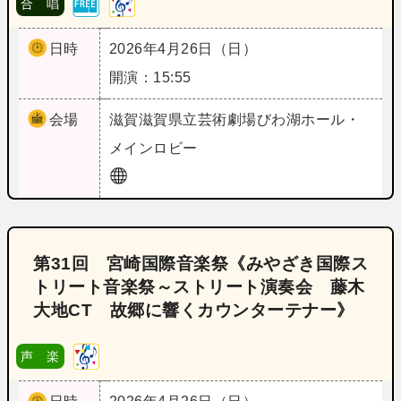
合 唱
日時
2026年4月26日（日）
開演：15:55
会場
滋賀
滋賀県立芸術劇場びわ湖ホール・
メインロビー
第31回 宮崎国際音楽祭《みやざき国際ス
トリート音楽祭～ストリート演奏会 藤木
大地CT 故郷に響くカウンターテナー》
声 楽