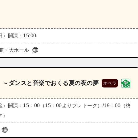
（日）
開演：15:00
館・大ホール
》～ダンスと音楽でおくる夏の夜の夢
オペラ
（金）
開演：15：00（15：00よりプレトーク）/19：00（終
ク）
ザ