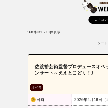
←「コン
168件中1～10件表示
ソート
佐渡裕芸術監督プロデュースオペラ
ンサート～ええとこどり！》
オペラ
日時
2026年4月16日