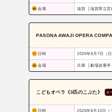
会場
滋賀
滋賀県立芸
PASONA AWAJI OPERA C
日時
2026年6月7日（
会場
兵庫
劇場波乗
こどもオペラ《3匹のこぶた》
オ
日時
2026年6月13日