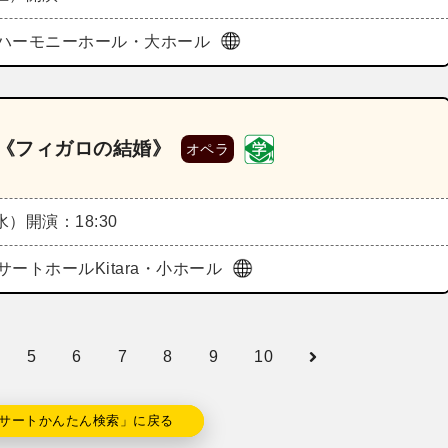
ハーモニーホール・大ホール
6《フィガロの結婚》
オペラ
（水）
開演：18:30
サートホールKitara・小ホール
5
6
7
8
9
10
サートかんたん検索」に戻る