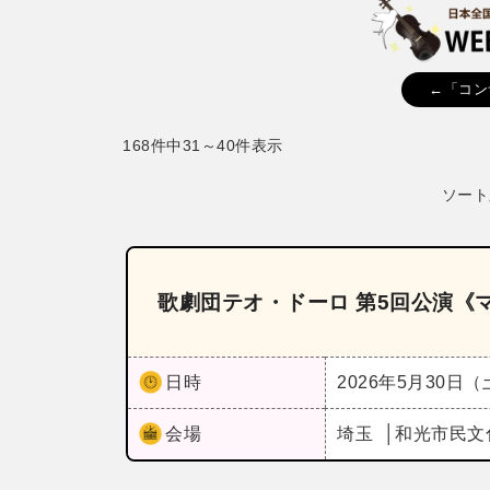
←「コン
168件中31～40件表示
ソート
歌劇団テオ・ドーロ 第5回公演《
日時
2026年5月30日
会場
埼玉
和光市民文