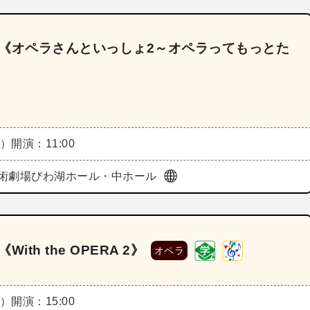
.9《オペラさんといっしょ2～オペラってもっとた
日）
開演：11:00
術劇場びわ湖ホール・中ホール
th the OPERA 2》
オペラ
日）
開演：15:00