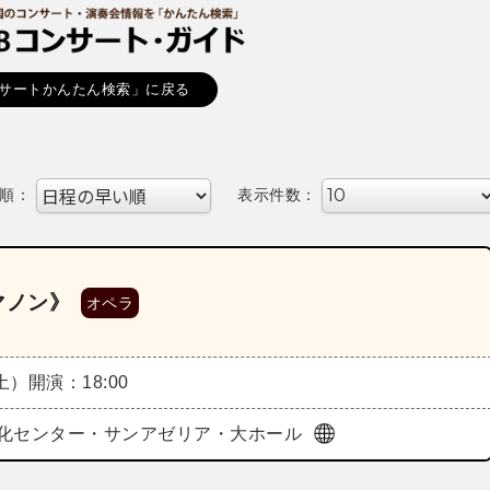
サートかんたん検索」に戻る
順：
表示件数：
マノン》
オペラ
（土）
開演：18:00
化センター・サンアゼリア・大ホール