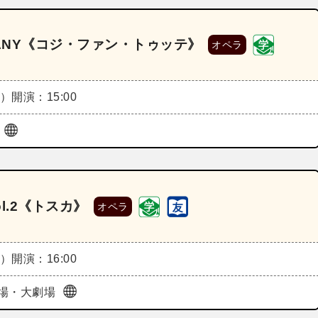
OMPANY《コジ・ファン・トゥッテ》
オペラ
土）
開演：15:00
亭
l.2《トスカ》
オペラ
土）
開演：16:00
場・大劇場