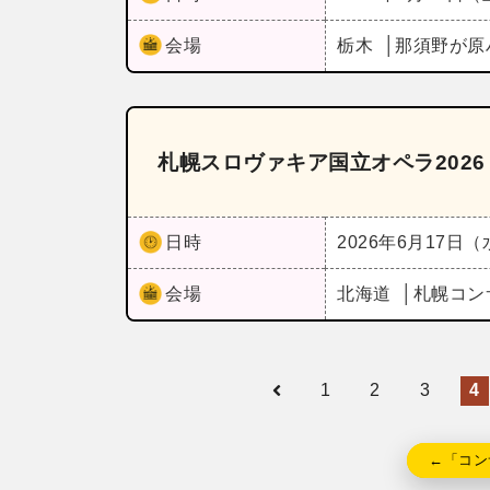
会場
栃木
那須野が原
札幌スロヴァキア国立オペラ202
日時
2026年6月17日
会場
北海道
札幌コン
1
2
3
4
←「コン