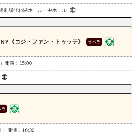
術劇場びわ湖ホール・中ホール
OMPANY《コジ・ファン・トゥッテ》
オペラ
日）
開演：15:00
亭
ペラ
（土）
開演：10:30