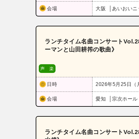
会場
大阪
あいおいニ
ランチタイム名曲コンサートVol.
ーマンと山田耕筰の歌曲》
声 楽
日時
2026年5月25日
会場
愛知
宗次ホー
ランチタイム名曲コンサートVol.2