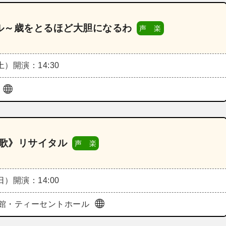
ル～歳をとるほど大胆になるわ
声 楽
（土）
開演：14:30
ル
の歌》リサイタル
声 楽
（日）
開演：14:00
館・ティーセントホール