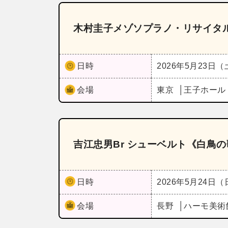
木村圭子メゾソプラノ・リサイタ
日時
2026年5月23日
会場
東京
王子ホー
吉江忠男Br シューベルト《白鳥
日時
2026年5月24日
会場
長野
ハーモ美術