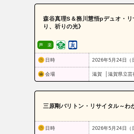
森谷真理S＆務川慧悟pデュオ・リサイタ
り、祈りの光》
声 楽
日時
2026年5月24日
会場
滋賀
滋賀県立芸
三原剛バリトン・リサイタル～わ
日時
2026年5月24日