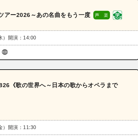
ツアー2026～あの名曲をもう一度
声 楽
（水）
開演：14:00
ル
2826《歌の世界へ～日本の歌からオペラまで
（金）
開演：11:30