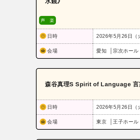
水鏡》
声 楽
日時
2026年5月26日
会場
愛知
宗次ホー
森谷真理S Spirit of Langua
日時
2026年5月26日
会場
東京
王子ホー