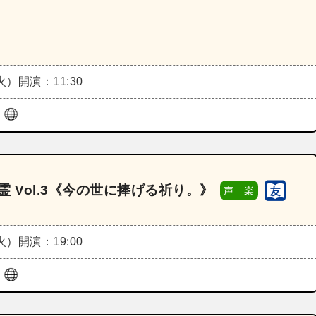
（火）
開演：11:30
ル
ge 言霊 Vol.3《今の世に捧げる祈り。》
声 楽
（火）
開演：19:00
ル