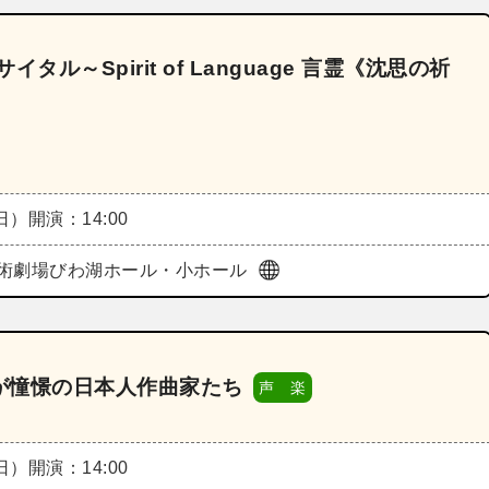
ル～Spirit of Language 言霊《沈思の祈
（日）
開演：14:00
術劇場びわ湖ホール・小ホール
が憧憬の日本人作曲家たち
声 楽
（日）
開演：14:00