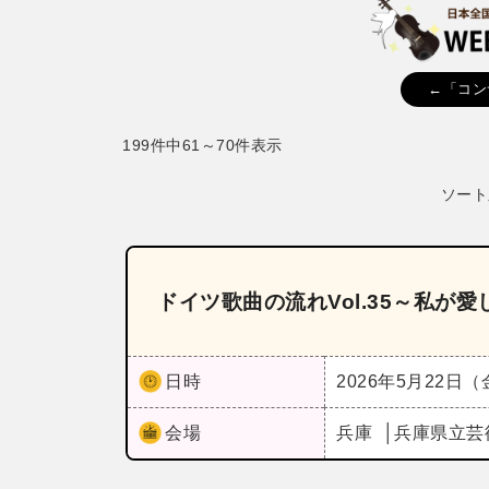
←「コン
199件中61～70件表示
ソート
ドイツ歌曲の流れVol.35～私が
日時
2026年5月22日
会場
兵庫
兵庫県立芸