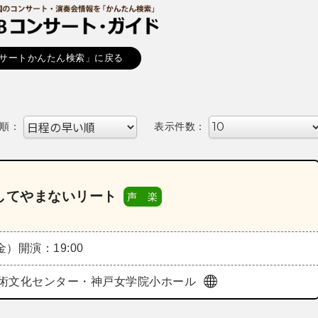
サートかんたん検索」に戻る
順：
表示件数：
愛してやまないリート
声 楽
（金）
開演：19:00
術文化センター・神戸女学院小ホール