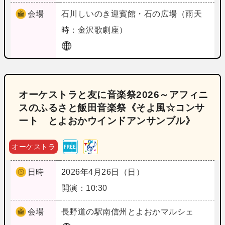
会場
石川
しいのき迎賓館・石の広場（雨天
時：金沢歌劇座）
オーケストラと友に音楽祭2026～アフィニ
スのふるさと飯田音楽祭《そよ風☆コンサ
ート とよおかウインドアンサンブル》
オーケストラ
日時
2026年4月26日（日）
開演：10:30
会場
長野
道の駅南信州とよおかマルシェ