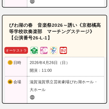
びわ湖の春 音楽祭2026～誘い《京都橘高
等学校吹奏楽部 マーチングステージ》
【公演番号26‐L‐1】
オーケストラ
日時
2026年4月26日（日）
開演：11:00
会場
滋賀
滋賀県立芸術劇場びわ湖ホール・
大ホール