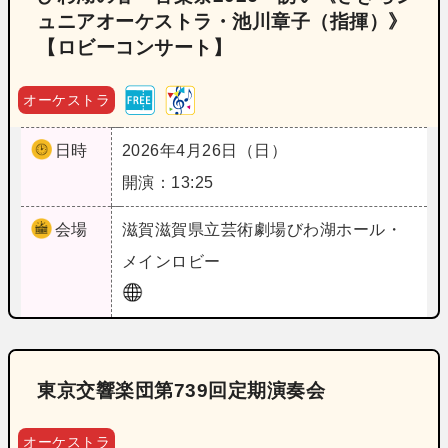
ュニアオーケストラ・池川章子（指揮）》
【ロビーコンサート】
オーケストラ
日時
2026年4月26日（日）
開演：13:25
会場
滋賀
滋賀県立芸術劇場びわ湖ホール・
メインロビー
東京交響楽団第739回定期演奏会
オーケストラ