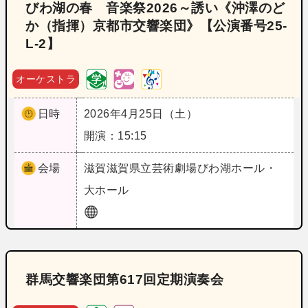
びわ湖の春 音楽祭2026～誘い《沖澤のど
か（指揮）京都市交響楽団》【公演番号25‐
L‐2】
オーケストラ
日時
2026年4月25日（土）
開演：15:15
会場
滋賀
滋賀県立芸術劇場びわ湖ホール・
大ホール
群馬交響楽団第617回定期演奏会