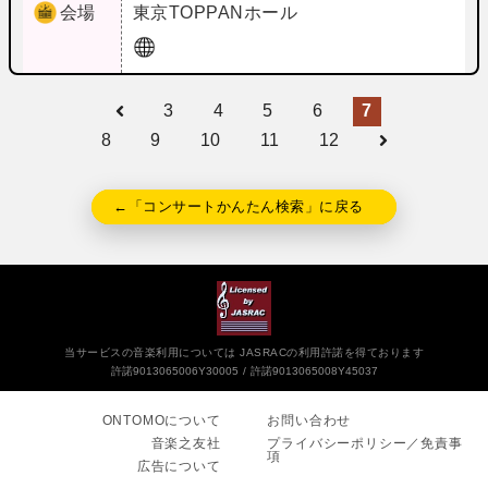
会場
東京
TOPPANホール
3
4
5
6
7
8
9
10
11
12
←「コンサートかんたん検索」に戻る
当サービスの音楽利用については JASRACの利用許諾を得ております
許諾9013065006Y30005
許諾9013065008Y45037
ONTOMOについて
お問い合わせ
音楽之友社
プライバシーポリシー／免責事
項
広告について