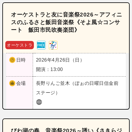
オーケストラと友に音楽祭2026～アフィニ
スのふるさと飯田音楽祭《そよ風☆コンサ
ート 飯田市民吹奏楽団》
オーケストラ
日時
2026年4月26日（日）
開演：13:00
会場
長野
りんご並木（ぽぉの日曜日信金前
ステージ）
びわ湖の春 音楽祭2026～誘い《さきらジ