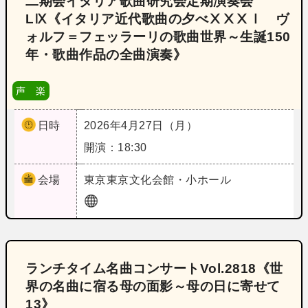
二期会イタリア歌曲研究会定期演奏会
LⅨ《イタリア近代歌曲の夕べⅩⅩⅩⅠ ヴ
ォルフ＝フェッラーリの歌曲世界～生誕150
年・歌曲作品の全曲演奏》
声 楽
日時
2026年4月27日（月）
開演：18:30
会場
東京
東京文化会館・小ホール
ランチタイム名曲コンサートVol.2818《世
界の名曲に宿る母の面影～母の日に寄せて
13》