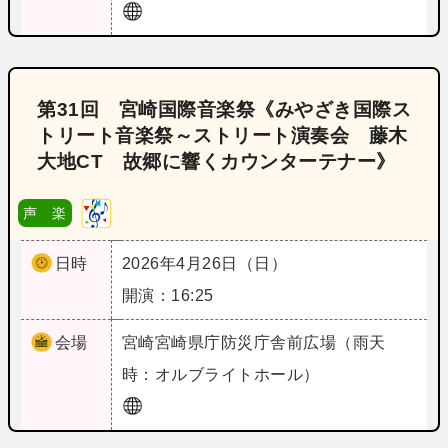
第31回 宮崎国際音楽祭《みやざき国際ス
トリート音楽祭～ストリート演奏会 藤木
大地CT 故郷に響くカウンターテナー》
声 楽
日時
2026年4月26日（日）
開演：16:25
会場
宮崎
宮崎県庁防災庁舎前広場（雨天
時：オルブライトホール）