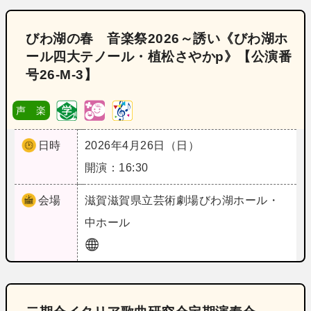
びわ湖の春 音楽祭2026～誘い《びわ湖ホ
ール四大テノール・植松さやかp》【公演番
号26‐M‐3】
声 楽
日時
2026年4月26日（日）
開演：16:30
会場
滋賀
滋賀県立芸術劇場びわ湖ホール・
中ホール