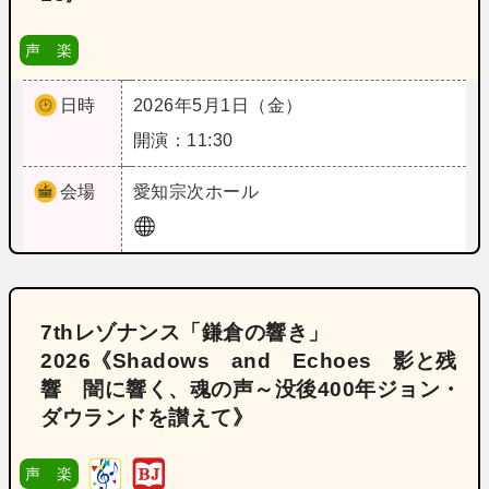
声 楽
日時
2026年5月1日（金）
開演：11:30
会場
愛知
宗次ホール
7thレゾナンス「鎌倉の響き」
2026《Shadows and Echoes 影と残
響 闇に響く、魂の声～没後400年ジョン・
ダウランドを讃えて》
声 楽