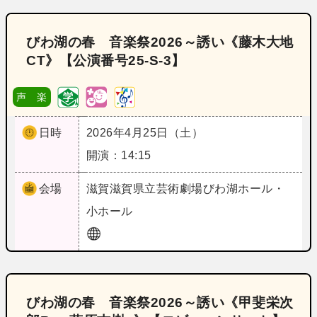
びわ湖の春 音楽祭2026～誘い《藤木大地
CT》【公演番号25‐S‐3】
声 楽
日時
2026年4月25日（土）
開演：14:15
会場
滋賀
滋賀県立芸術劇場びわ湖ホール・
小ホール
びわ湖の春 音楽祭2026～誘い《甲斐栄次