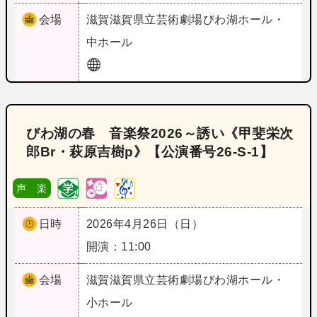
会場
滋賀
滋賀県立芸術劇場びわ湖ホール・
中ホール
びわ湖の春 音楽祭2026～誘い《甲斐栄次
郎Br・萩原吉樹p》【公演番号26‐S‐1】
声 楽
日時
2026年4月26日（日）
開演：11:00
会場
滋賀
滋賀県立芸術劇場びわ湖ホール・
小ホール