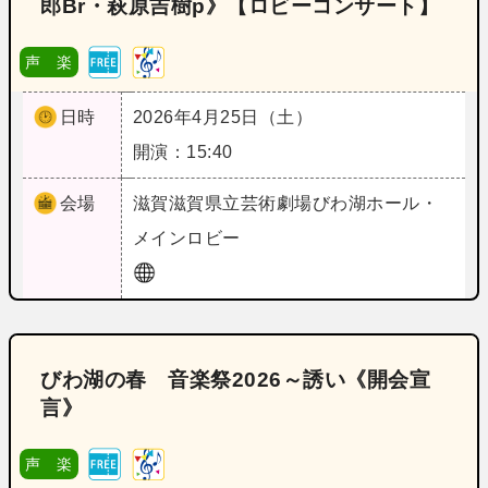
郎Br・萩原吉樹p》【ロビーコンサート】
声 楽
日時
2026年4月25日（土）
開演：15:40
会場
滋賀
滋賀県立芸術劇場びわ湖ホール・
メインロビー
びわ湖の春 音楽祭2026～誘い《開会宣
言》
声 楽