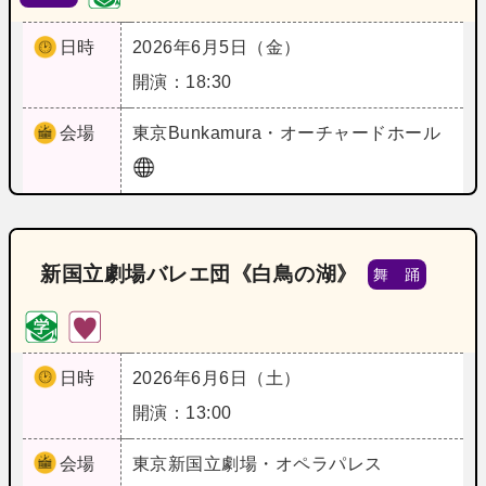
日時
2026年6月5日（金）
開演：18:30
会場
東京
Bunkamura・オーチャードホール
新国立劇場バレエ団《白鳥の湖》
舞 踊
日時
2026年6月6日（土）
開演：13:00
会場
東京
新国立劇場・オペラパレス