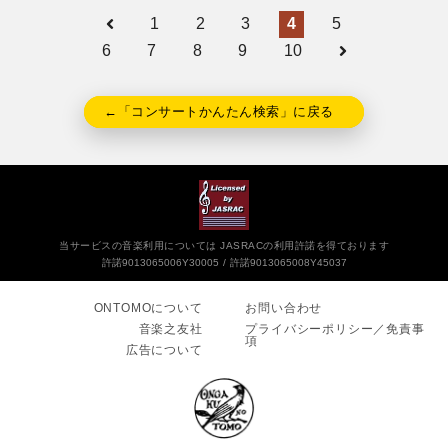
1
2
3
4
5
6
7
8
9
10
←「コンサートかんたん検索」に戻る
当サービスの音楽利用については JASRACの利用許諾を得ております
許諾9013065006Y30005
許諾9013065008Y45037
ONTOMOについて
お問い合わせ
音楽之友社
プライバシーポリシー／免責事
項
広告について