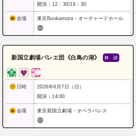
開演：12：30/16：30
会場
東京
Bunkamura・オーチャードホール
新国立劇場バレエ団《白鳥の湖》
舞 踊
日時
2026年6月7日（日）
開演：14:00
会場
東京
新国立劇場・オペラパレス