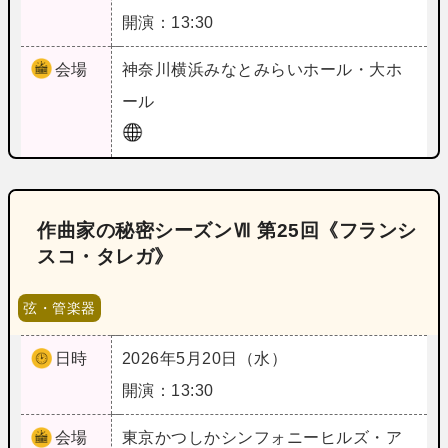
開演：13:30
会場
神奈川
横浜みなとみらいホール・大ホ
ール
作曲家の秘密シーズンⅦ 第25回《フランシ
スコ・タレガ》
弦・管楽器
日時
2026年5月20日（水）
開演：13:30
会場
東京
かつしかシンフォニーヒルズ・ア