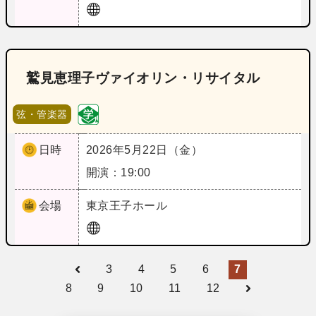
鷲見恵理子ヴァイオリン・リサイタル
弦・管楽器
日時
2026年5月22日（金）
開演：19:00
会場
東京
王子ホール
3
4
5
6
7
8
9
10
11
12