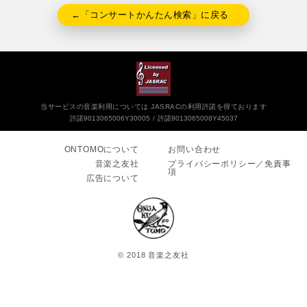
←「コンサートかんたん検索」に戻る
当サービスの音楽利用については JASRACの利用許諾を得ております
許諾9013065006Y30005
許諾9013065008Y45037
ONTOMOについて
お問い合わせ
音楽之友社
プライバシーポリシー／免責事
項
広告について
© 2018 音楽之友社