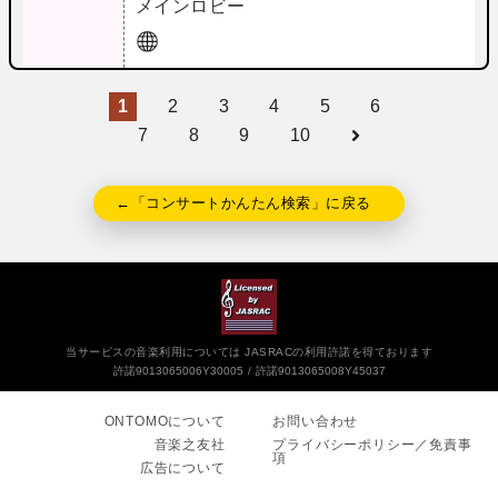
メインロビー
1
2
3
4
5
6
7
8
9
10
←「コンサートかんたん検索」に戻る
当サービスの音楽利用については JASRACの利用許諾を得ております
許諾9013065006Y30005
許諾9013065008Y45037
ONTOMOについて
お問い合わせ
音楽之友社
プライバシーポリシー／免責事
項
広告について