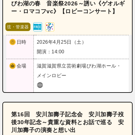
びわ湖の春 音楽祭2026～誘い《ゲオルギ
ー・ロマコフvc》【ロビーコンサート】
弦・管楽器
日時
2026年4月25日（土）
開演：14:00
会場
滋賀
滋賀県立芸術劇場びわ湖ホール・
メインロビー
第16回 安川加壽子記念会 安川加壽子歿
後30年記念～貴重な資料とお話で巡る 安
川加壽子の演奏と想い出