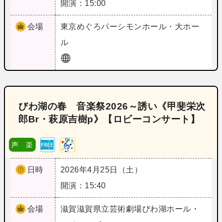
開演：15:00
会場
東京
めぐろパーシモンホール・大ホー
ル
びわ湖の春 音楽祭2026～誘い《甲斐栄次
郎Br・萩原吉樹p》【ロビーコンサート】
声 楽
日時
2026年4月25日（土）
開演：15:40
会場
滋賀
滋賀県立芸術劇場びわ湖ホール・