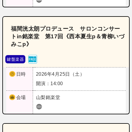
福間洸太朗プロデュース サロンコンサー
トin銘楽堂 第17回《西本夏生p＆青柳いづ
みこp》
鍵盤楽器
日時
2026年4月25日（土）
開演：14:00
会場
山梨
銘楽堂