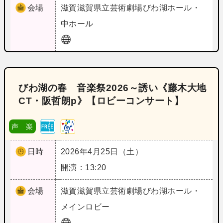
会場
滋賀
滋賀県立芸術劇場びわ湖ホール・
中ホール
びわ湖の春 音楽祭2026～誘い《藤木大地
CT・阪哲朗p》【ロビーコンサート】
声 楽
日時
2026年4月25日（土）
開演：13:20
会場
滋賀
滋賀県立芸術劇場びわ湖ホール・
メインロビー