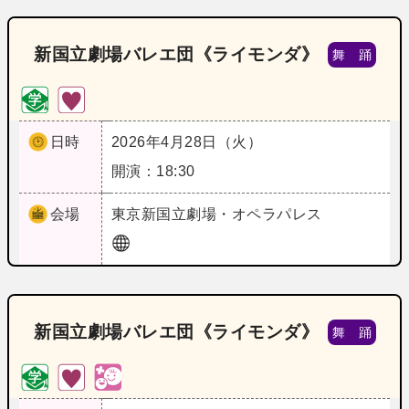
新国立劇場バレエ団《ライモンダ》
舞 踊
日時
2026年4月28日（火）
開演：18:30
会場
東京
新国立劇場・オペラパレス
新国立劇場バレエ団《ライモンダ》
舞 踊