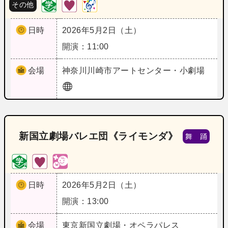
その他
日時
2026年5月2日（土）
開演：11:00
会場
神奈川
川崎市アートセンター・小劇場
新国立劇場バレエ団《ライモンダ》
舞 踊
日時
2026年5月2日（土）
開演：13:00
会場
東京
新国立劇場・オペラパレス