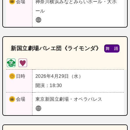
会場
神奈川
横浜みなとみらいホール・大ホ
ール
新国立劇場バレエ団《ライモンダ》
舞 踊
日時
2026年4月29日（水）
開演：18:30
会場
東京
新国立劇場・オペラパレス