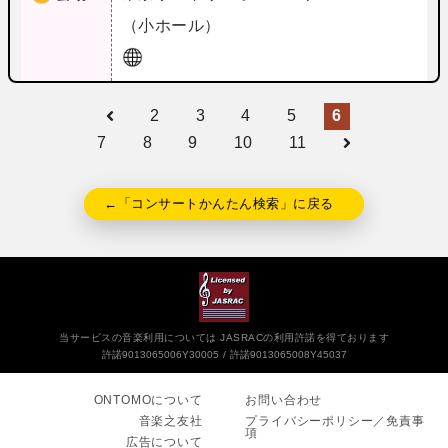
（小ホール）
2
3
4
5
6
7
8
9
10
11
←「コンサートかんたん検索」に戻る
当サービスの音楽利用については JASRACの利用許諾を得ております
許諾9013065006Y30005
許諾9013065008Y45037
ONTOMOについて
お問い合わせ
音楽之友社
プライバシーポリシー／免責事
項
広告について