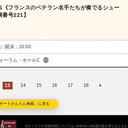
026《フランスのベテラン名手たちが奏でるシュー
番号221】
月）
開演：10:00
ォーラム・ホールC
13
14
15
16
17
18
サートかんたん検索」に戻る
当サービスの音楽利用については JASRACの利用許諾を得ております