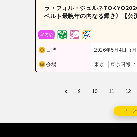
ラ・フォル・ジュルネTOKYO2
ベルト最晩年の内なる輝き》【公演
室内楽
日時
2026年5月4日（
会場
東京
東京国際フ
9
10
11
12
←「コン