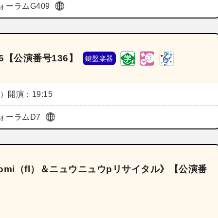
ォーラムG409
6【公演番号136】
鍵盤楽器
日）
開演：19:15
ォーラムD7
comi（fl）＆ニュウニュウpリサイタル》【公演番