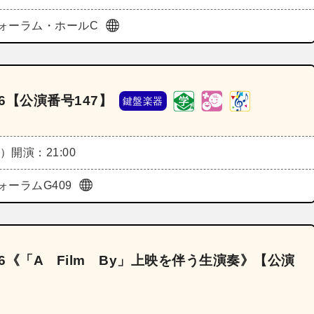
ォーラム・ホールC
6【公演番号147】
鍵盤楽器
日）
開演：21:00
ォーラムG409
6《「A Film By」上映を伴う生演奏》【公演