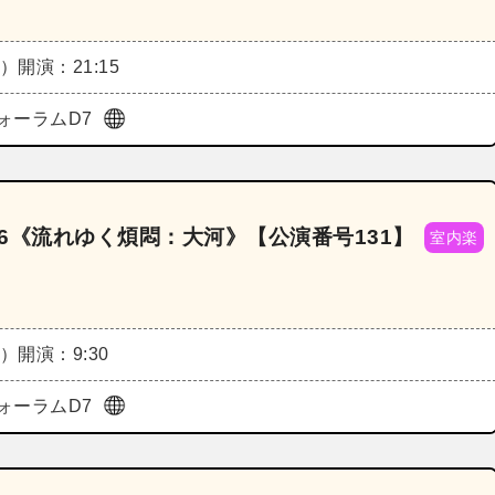
日）
開演：21:15
ォーラムD7
26《流れゆく煩悶：大河》【公演番号131】
室内楽
日）
開演：9:30
ォーラムD7