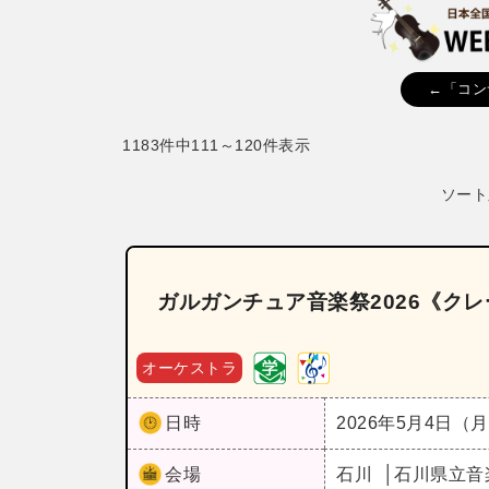
←「コン
1183件中111～120件表示
ソート
ガルガンチュア音楽祭2026《ク
オーケストラ
日時
2026年5月4日（
会場
石川
石川県立音