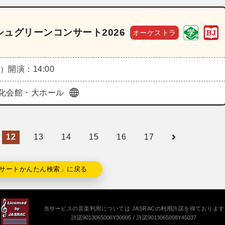
ュグリーンコンサート2026
オーケストラ
火）
開演：14:00
化会館・大ホール
12
13
14
15
16
17
サートかんたん検索」に戻る
当サービスの音楽利用については JASRACの利用許諾を得ております
許諾9013065006Y30005
許諾9013065008Y45037