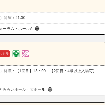
月）
開演：21:00
ォーラム・ホールA
ストラ
火）
開演：【1回目】13：00 【2回目：4歳以上入場可】
とみらいホール・大ホール