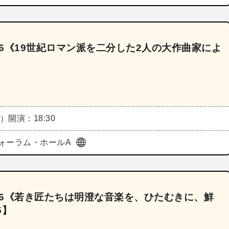
26《19世紀ロマン派を二分した2人の大作曲家によ
月）
開演：18:30
ォーラム・ホールA
026《若き匠たちは明澄な音楽を、ひたむきに、鮮
5】