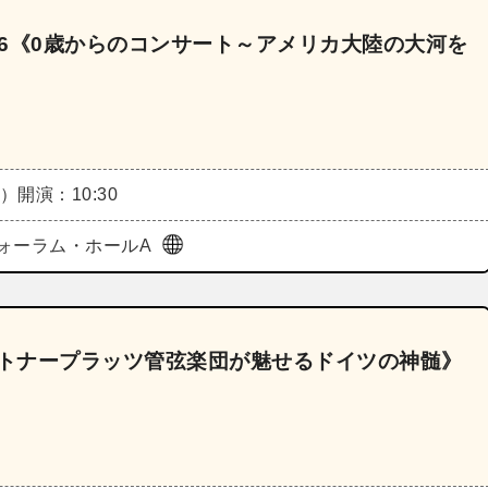
026《0歳からのコンサート～アメリカ大陸の大河を
火）
開演：10:30
ォーラム・ホールA
ルトナープラッツ管弦楽団が魅せるドイツの神髄》