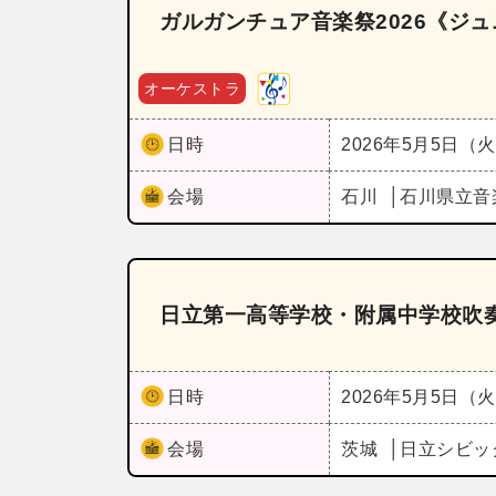
ガルガンチュア音楽祭2026《ジ
オーケストラ
日時
2026年5月5日（
会場
石川
石川県立音
日立第一高等学校・附属中学校吹奏
日時
2026年5月5日（
会場
茨城
日立シビッ