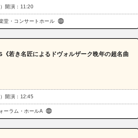
火）
開演：11:20
楽堂・コンサートホール
026《若き名匠によるドヴォルザーク晩年の超名曲
火）
開演：12:45
ォーラム・ホールA