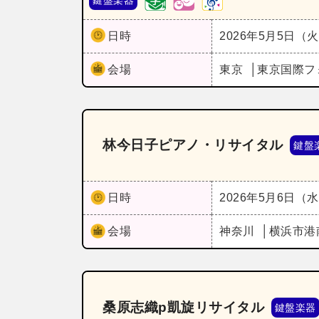
日時
2026年5月5日（
会場
東京
東京国際フ
林今日子ピアノ・リサイタル
鍵盤
日時
2026年5月6日（
会場
神奈川
横浜市港
桑原志織p凱旋リサイタル
鍵盤楽器