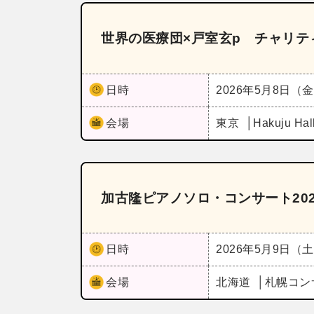
世界の医療団×戸室玄p チャリティ
日時
2026年5月8日（
会場
東京
Hakuju Hal
加古隆ピアノソロ・コンサート202
日時
2026年5月9日（
会場
北海道
札幌コン