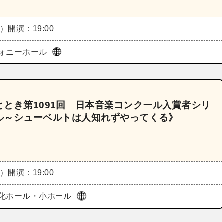
木）
開演：19:00
ォニーホール
とき第1091回 日本音楽コンクール入賞者シリ
ル～シューベルトは人知れずやってくる》
金）
開演：19:00
化ホール・小ホール