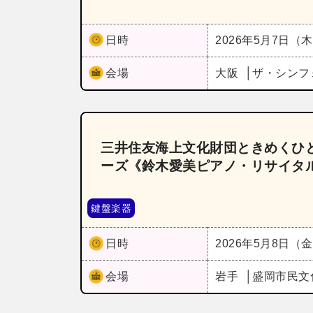
日時
2026年5月7日（
会場
大阪
ザ・シンフ
三井住友海上文化財団ときめくひと
ーズ《鈴木愛美ピアノ・リサイタ
鍵盤楽器
日時
2026年5月8日（
会場
岩手
盛岡市民文