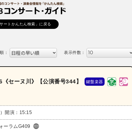
サートかんたん検索」に戻る
順：
表示件数：
26《セーヌ川》【公演番号344】
鍵盤楽器
火）
開演：15:15
ォーラムG409