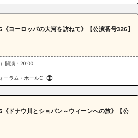
26《ヨーロッパの大河を訪ねて》【公演番号326】
火）
開演：20:00
ォーラム・ホールC
026《ドナウ川とショパン～ウィーンへの旅》【公