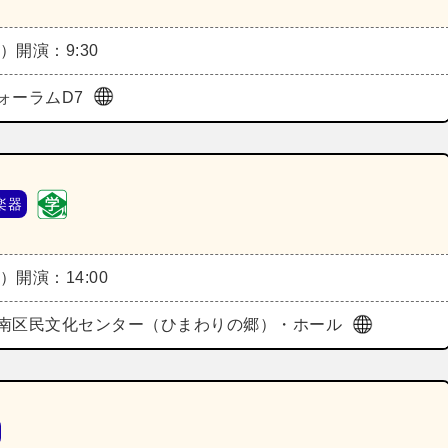
火）
開演：9:30
ォーラムD7
楽器
水）
開演：14:00
南区民文化センター（ひまわりの郷）・ホール