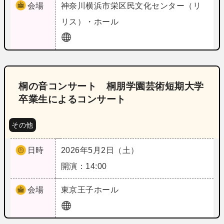
会場
神奈川
横浜市栄区民文化センター（リ
リス）・ホール
桐の音コンサート 桐朋学園芸術短期大学
卒業生によるコンサート
その他
日時
2026年5月2日（土）
開演：14:00
会場
東京
王子ホール