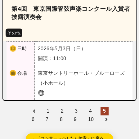
第4回 東京国際管弦声楽コンクール入賞者
披露演奏会
その他
日時
2026年5月3日（日）
開演：11:00
会場
東京
サントリーホール・ブルーローズ
（小ホール）
1
2
3
4
5
6
7
8
9
10
←「コンサートかんたん検索」に戻る