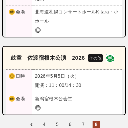
会場
北海道
札幌コンサートホールKitara・小
ホール
鼓童 佐渡宿根木公演 2026
その他
日時
2026年5月5日（火）
開演：11：00/14：30
会場
新潟
宿根木公会堂
4
5
6
7
8